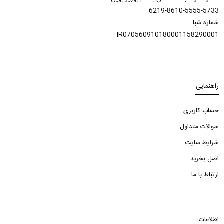
6219-8610-5555-5733
شماره شبا
IR070560910180001158290001
راهنمایی
حساب کاربری
سوالات متداول
شرایط سایت
اصل بخرید
ارتباط با ما
اطلاعات