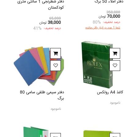
دفتر املاء 50 برگ
دفتر شطرنجی 1 سانتی متری
کودکستان
350,000
70,000
تومان
65,000
80%
38,000
درصد تخفیف:
تومان
41%
تنها 1 عدد در انبار باقی مانده
درصد تخفیف:
کاغذ A4 رولکس
دفتر سیمی طلقی سامی 80
برگ
ناموجود
ناموجود