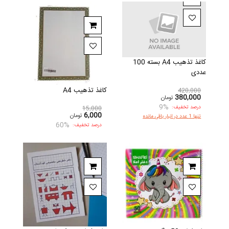
کاغذ تذهیب A4 بسته 100
عددی
کاغذ تذهیب A4
420,000
380,000
تومان
9%
درصد تخفیف:
15,000
6,000
تومان
تنها 1 عدد در انبار باقی مانده
60%
درصد تخفیف: