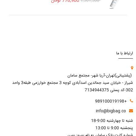
778,900
تومان
1,501,500
ارتباط با ما
(پشتیبانی)تهران-آریا شهر- مجتمع سامان
شیراز - خیابان سید جمالدین اسدآبادی کوچه 3 مجتمع خوارزمی طبقه3 واحد
302-کد پستی 7134944375
+989100019198
info@bigbag.co
شنبه تا چهارشنبه 9:00-18
پنجشنبه 9:00 تا 13:00
شماره کارت بانک سامان به نام بهروز بهین