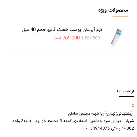
محصولات ویژه
کرم آبرسان پوست خشک گاتیو حجم 40 میل
769,000
تومان
1,501,500
ارتباط با ما
(پشتیبانی)تهران-آریا شهر- مجتمع سامان
شیراز - خیابان سید جمالدین اسدآبادی کوچه 3 مجتمع خوارزمی طبقه3 واحد
302-کد پستی 7134944375