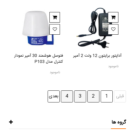
آداپتور برایتون 12 ولت 2 آمپر
فتوسل هوشمند 30 آمپر نمودار
کنترل مدل P103
ناموجود
ناموجود
قبلی
1
2
3
4
بعدی
گروه ها