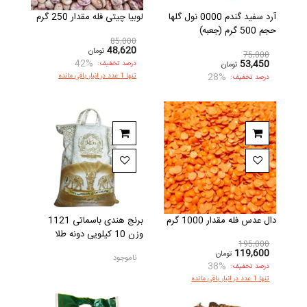
آرد سفید گندم 0000 نول گلها
لوبیا چیتی فله مقدار 250 گرم
حجم 500 گرم (جعبه)
85,000
48,620
تومان
75,000
42%
53,450
تومان
درصد تخفیف:
28%
تنها 1 عدد در انبار باقی مانده
درصد تخفیف:
دال عدس فله مقدار 1000 گرم
برنج هندی باسماتی 1121
وزن 10 کیلویی دونه طلا
195,000
119,600
تومان
ناموجود
38%
درصد تخفیف:
تنها 1 عدد در انبار باقی مانده