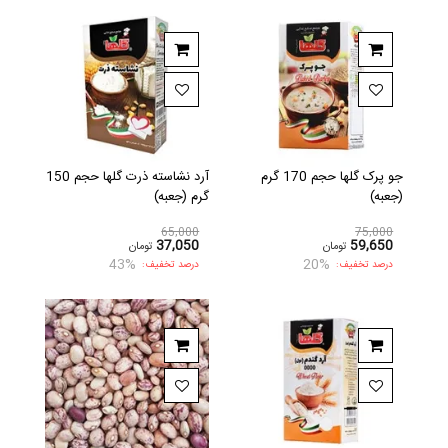
جو پرک گلها حجم 170 گرم
آرد نشاسته ذرت گلها حجم 150
(جعبه)
گرم (جعبه)
65,000
75,000
37,050
59,650
تومان
تومان
43%
20%
درصد تخفیف:
درصد تخفیف: