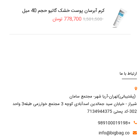
کرم آبرسان پوست خشک گاتیو حجم 40 میل
778,700
تومان
1,501,500
ارتباط با ما
(پشتیبانی)تهران-آریا شهر- مجتمع سامان
شیراز - خیابان سید جمالدین اسدآبادی کوچه 3 مجتمع خوارزمی طبقه3 واحد
302-کد پستی 7134944375
+989100019198
info@bigbag.co