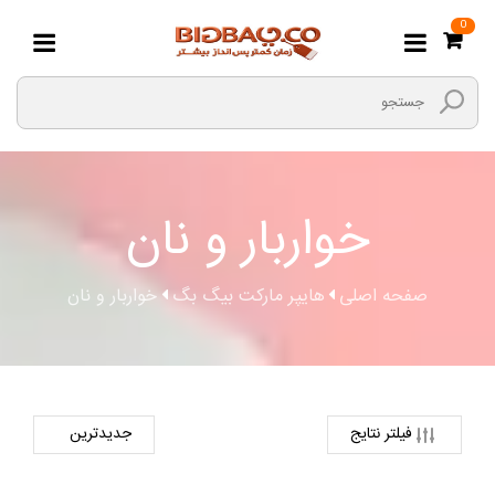
0
خواربار و نان
صفحه اصلی
هایپر مارکت بیگ بگ
خواربار و نان
فیلتر نتایج