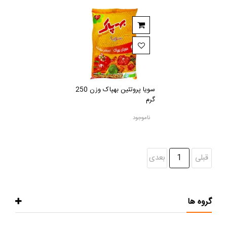
سویا پروتئین بهپاک وزن 250
گرم
ناموجود
قبلی
1
بعدی
گروه ها