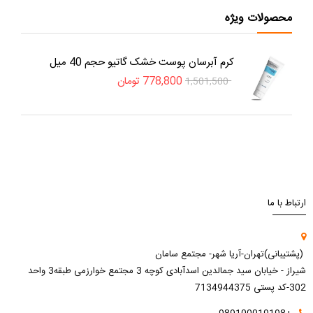
محصولات ویژه
کرم آبرسان پوست خشک گاتیو حجم 40 میل
778,800
تومان
1,501,500
ارتباط با ما
(پشتیبانی)تهران-آریا شهر- مجتمع سامان
شیراز - خیابان سید جمالدین اسدآبادی کوچه 3 مجتمع خوارزمی طبقه3 واحد
302-کد پستی 7134944375