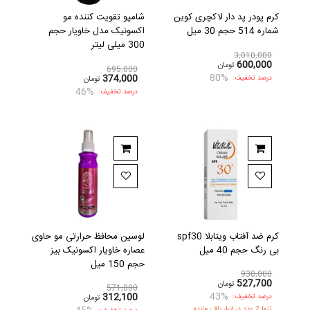
کرم پودر پد دار لاکچری کوین
شامپو تقویت کننده مو
شماره 514 حجم 30 میل
اکسونیک مدل خاویار حجم
300 میلی لیتر
3,010,000
600,000
تومان
695,000
80%
374,000
درصد تخفیف:
تومان
46%
درصد تخفیف:
کرم ضد آفتاب ویتابلا spf30
لوسین محافظ حرارتی مو حاوی
بی رنگ حجم 40 میل
عصاره خاویار اکسونیک بیز
حجم 150 میل
930,000
527,700
تومان
571,000
43%
312,100
درصد تخفیف:
تومان
تنها 2 عدد در انبار باقی مانده