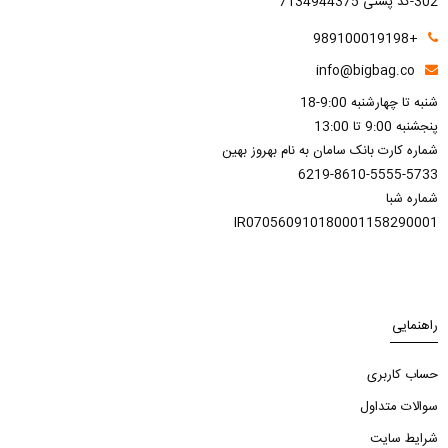
302-کد پستی 7134944375
+989100019198
info@bigbag.co
شنبه تا چهارشنبه 9:00-18
پنجشنبه 9:00 تا 13:00
شماره کارت بانک سامان به نام بهروز بهین
6219-8610-5555-5733
شماره شبا
IR070560910180001158290001
راهنمایی
حساب کاربری
سوالات متداول
شرایط سایت