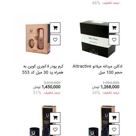
46%
درصد تخفیف:
ادکلن مردانه میلانو Attractive
کرم پودر لاکچری کوین به
حجم 100 میل
همراه پد 30 میل کد 553
3,010,000
1,950,000
1,450,000
1,268,000
تومان
تومان
51%
34%
درصد تخفیف:
درصد تخفیف: