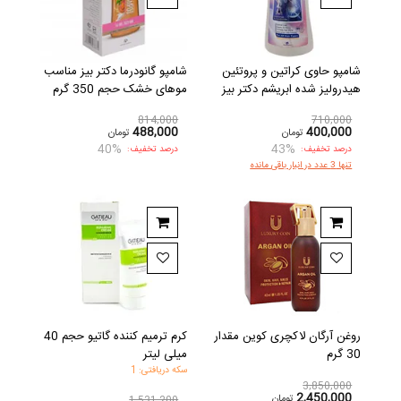
شامپو حاوی کراتین و پروتئین
شامپو گانودرما دکتر بیز مناسب
هیدرولیز شده ابریشم دکتر بیز
موهای خشک حجم 350 گرم
814,000
710,000
488,000
400,000
تومان
تومان
40%
43%
درصد تخفیف:
درصد تخفیف:
تنها 3 عدد در انبار باقی مانده
روغن آرگان لاکچری کوین مقدار
کرم ترمیم کننده گاتیو حجم 40
30 گرم
میلی لیتر
سکه دریافتی: 1
3,850,000
2,450,000
تومان
1,531,200