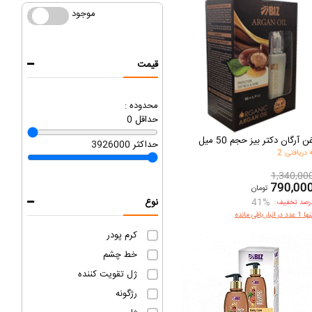
موجود
موجود
قیمت
محدوده :
حداقل
0
ن آرگان دکتر بیز حجم 50 میل
حداکثر
3926000
دریافتی: 2
1,340,00
790,00
تومان
41%
نوع
رصد تخفیف:
1 عدد در انبار باقی مانده
کرم پودر
خط چشم
ژل تقویت کننده
رژگونه