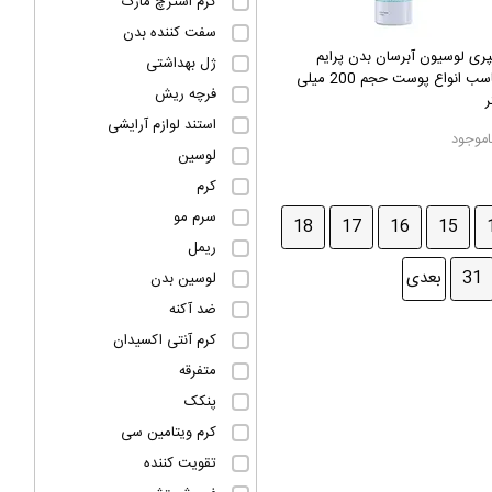
کرم استرچ مارک
سفت کننده بدن
ری لوسیون آبرسان بدن پرایم
ژل بهداشتی
مناسب انواع پوست حجم 200 میلی
فرچه ریش
ر
استند لوازم آرایشی
اموجود
لوسین
کرم
سرم مو
18
17
16
15
ریمل
31
بعدی
لوسین بدن
ضد آکنه
کرم آنتی اکسیدان
متفرقه
پنکک
کرم ویتامین سی
تقویت کننده