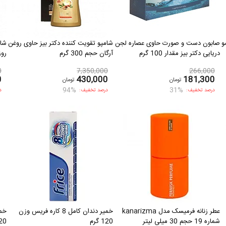
و
صابون دست و صورت حاوی عصاره لجن
شامپو تقویت کننده دکتر بیز حاوی روغن
شام
دریایی دکتر بیز مقدار 100 گرم
آرگان حجم 300 گرم
روزا
0
7,350,000
266,000
0
430,000
181,300
تومان
تومان
94%
31%
درصد تخفیف:
درصد تخفیف:
د
عطر زنانه فرمیسک مدل kanarizma
خمیر دندان کامل 8 کاره فریس وزن
خمی
شماره 19 حجم 30 میلی لیتر
120 گرم
120 