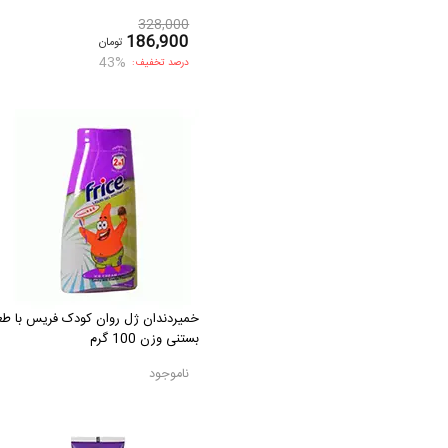
328,000
186,900
تومان
43%
درصد تخفیف:
خمیردندان ژل روان کودک فریس با طع
بستنی وزن 100 گرم
ناموجود