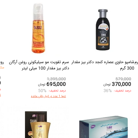
شامپو حاوی عصاره کنجد دکتر بیز مقدار
سرم تقویت مو سیلیکونی روغن آرگان
روغ
300 گرم
دکتر بیز مقدار 100 میلی لیتر
سکه 
0
1,395,000
579,000
0
695,000
370,000
تومان
تومان
د
50%
36%
درصد تخفیف:
درصد تخفیف:
تنها 
تنها 1 عدد در انبار باقی مانده