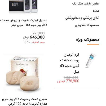
هایپر مارکت بیگ بگ
عمده
کالای پزشکی و دندانپزشکی
محلول تونیک تقویت و رویش مجدد م
محصولات کشاورزی
دکتر بیز حجم 100 میلی لیتر
995,000
646,000
تومان
محصولات ویژه
35%
درصد تخفیف:
کرم آبرسان
پوست خشک
گاتیو حجم 40
میل
1,501,500
778,800
تومان
صابون دست و صورت دکتر بیز حاوی
عصاره گانودرما حجم 100 گرمی