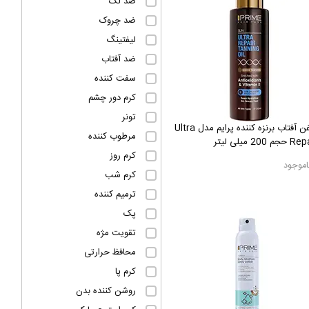
ضد لک
ضد چروک
لیفتینگ
ضد آفتاب
سفت کننده
کرم دور چشم
تونر
روغن آفتاب برنزه کننده پرایم مدل Ultra
مرطوب کننده
جم 200 میلی لیتر
کرم روز
اموجود
کرم شب
ترمیم کننده
پک
تقویت مژه
محافظ حرارتی
کرم پا
روشن کننده بدن