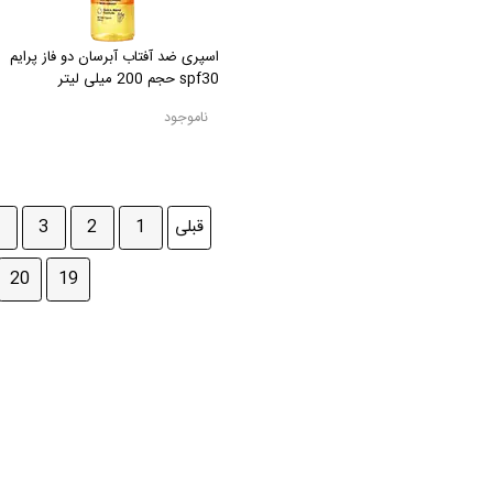
اسپری ضد آفتاب آبرسان دو فاز پرایم
spf30 حجم 200 میلی لیتر
ناموجود
قبلی
1
2
3
20
19