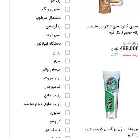
ژل مو
اسپری رنگ
دستمال مرطوب
پدآرایشی
پوی گانودرمای دکتر بیز مناسب
نه حجم 350 گرم
اسپری بدن
814,00
دستگاه اپیلاتور
488,00
تومان
روغن
40%
رصد تخفیف:
سرم
میسلار واتر
تونرصورت
شامپو بدن
رژلب مایع
رژلب مایع حجم دهنده
صابون
کرم مو
ر دندان ژل بزرگسال فریس وزن
ماسک مو
گرم