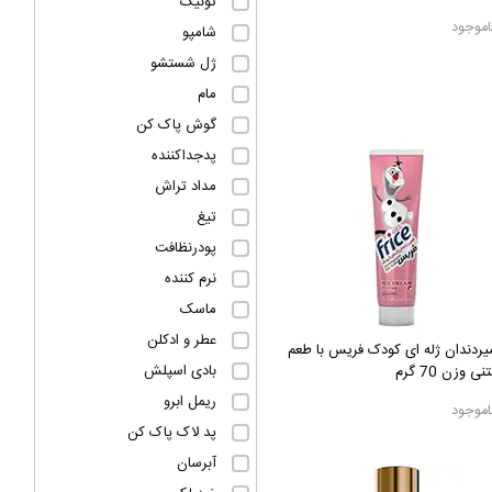
تونیک
اموجود
شامپو
ژل شستشو
مام
گوش پاک کن
پدجداکننده
مداد تراش
تیغ
پودرنظافت
نرم کننده
ماسک
عطر و ادکلن
ردندان ژله ای کودک فریس با طعم
بادی اسپلش
ی وزن 70 گرم
ریمل ابرو
اموجود
پد لاک پاک کن
آبرسان