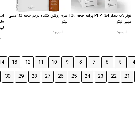
تونر لایه بردار PHA %4 پرایم حجم 100
سرم روشن کننده پرایم حجم 30 میلی
اسپ
میلی لیتر
لیتر
لیت
ناموجود
ناموجود
ن
14
13
12
11
10
9
8
7
6
5
4
30
29
28
27
26
25
24
23
22
21