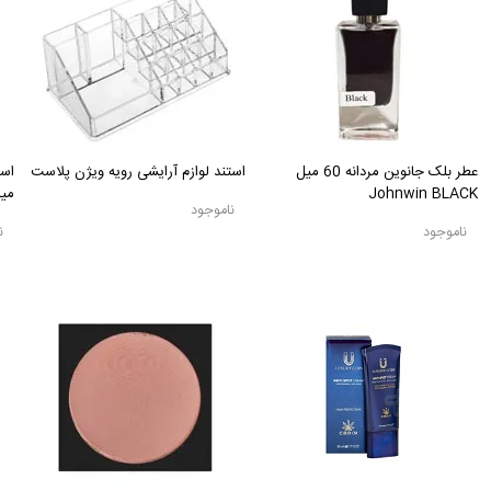
عطر بلک جانوین مردانه 60 میل
استند لوازم آرایشی رویه ویژن پلاست
است
Johnwin BLACK
میدل 4 
ناموجود
ناموجود
ن