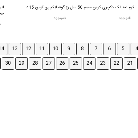
کرم ضد لک لاکچری کوین حجم 50 میل
رژ گونه لاکچری کوین 415
حجم 0
ناموجود
ناموجود
ن
14
13
12
11
10
9
8
7
6
5
4
30
29
28
27
26
25
24
23
22
21