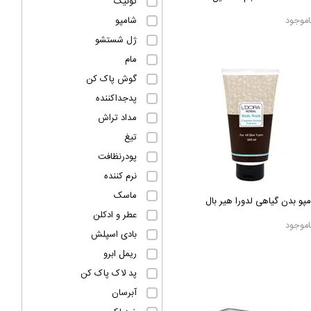
تونیک
شامپو
اموجود
ژل شستشو
مام
گوش پاک کن
پدجداکننده
مداد تراش
تیغ
پودرنظافت
نرم کننده
ماسک
پو بدن گیاهی لدورا هیر بال
عطر و ادکلن
اموجود
بادی اسپلش
ریمل ابرو
پد لاک پاک کن
آبرسان