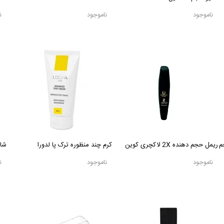
ناموجود
ناموجود
ن
ه ECLAT حجم
ريمل حجم دهنده 2X لاکچری کوین
کرم چند منظوره ترک پا لدورا
شام
ناموجود
ناموجود
ن