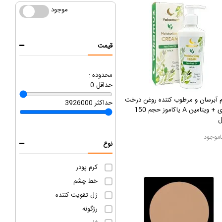
موجود
موجود
قیمت
محدوده :
حداقل
0
 آبرسان و مرطوب کننده روغن درخت
حداکثر
3926000
چای + ویتامین A یاکاموز حجم 150
ل
اموجود
نوع
کرم پودر
خط چشم
ژل تقویت کننده
رژگونه