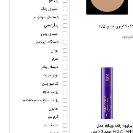
ژل مو
اسپری رنگ
دستمال مرطوب
پدآرایشی
ک لاکچری کوین 102
اسپری بدن
اموجود
دستگاه اپیلاتور
روغن
سرم
میسلار واتر
تونرصورت
شامپو بدن
رژلب مایع
رژلب مایع حجم دهنده
صابون
کرم مو
ماسک مو
پرفیوم زنانه ویتابلا مدل
ECLAT حجم 30 میل