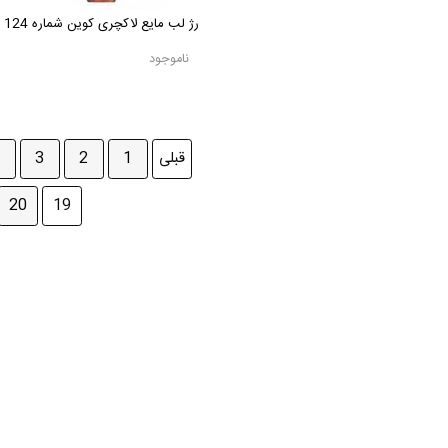
رژ لب مایع لاکچری کوین شماره 124
ناموجود
قبلی
1
2
3
20
19