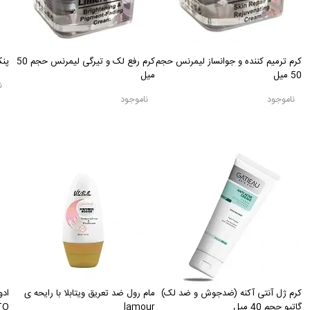
کرم ترمیم کننده و جوانساز لیمرنس حجم
کرم رفع لک و تیرگی لیمرنس حجم 50
پنک
50 میل
میل
ن
ناموجود
ناموجود
کرم ژل آنتی آکنه (ضدجوش و ضد لک)
مام رول ضد تعریق ویتابلا با رایحه ی
ادو
گاتیو حجم 40 میل
lamour
ANTO