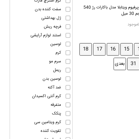
کرم استرچ مارک
ادوپرفیوم ویتابلا مدل باکارات رژ 540
سفت کننده بدن
3 میل
ژل بهداشتی
اموجود
فرچه ریش
استند لوازم آرایشی
لوسین
18
17
16
15
کرم
سرم مو
31
بعدی
ریمل
لوسین بدن
ضد آکنه
کرم آنتی اکسیدان
متفرقه
پنکک
کرم ویتامین سی
تقویت کننده