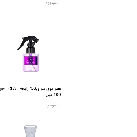
ناموجود
عطر موی سر ویتابلا رایح
100 میل
ناموجود