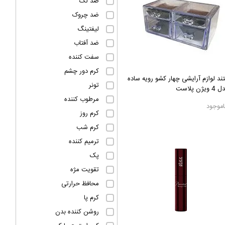
ضد لک
ضد چروک
لیفتینگ
ضد آفتاب
سفت کننده
کرم دور چشم
ند لوازم آرایشی چهار کشو رویه ساده
تونر
ویژن پلاست
مرطوب کننده
اموجود
کرم روز
کرم شب
ترمیم کننده
پک
تقویت مژه
محافظ حرارتی
کرم پا
روشن کننده بدن