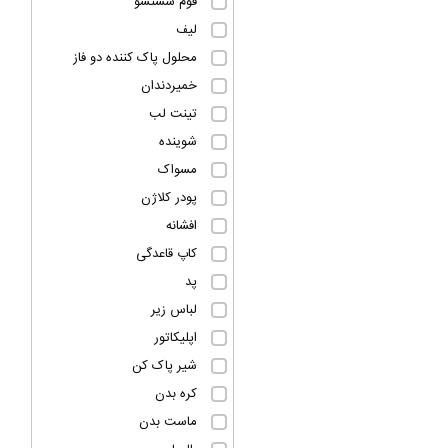
فوم شستشو
لیف
محلول پاک کننده دو فاز
خمیردندان
تینت لب
شوینده
مسواک
پودر کلاژن
افشانه
کاپ قاعدگی
پد
لباس زیر
اپلیکاتور
شیر پاک کن
کره بدن
ماست بدن