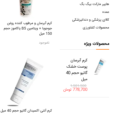
هایپر مارکت بیگ بگ
عمده
کالای پزشکی و دندانپزشکی
کرم آبرسان و مرطوب کننده روغن
محصولات کشاورزی
جوجوبا + ویتامین B5 یاکاموز حجم
150 میل
ناموجود
محصولات ویژه
کرم آبرسان
پوست خشک
گاتیو حجم 40
میل
1,501,500
778,700
تومان
کرم آنتی اکسیدان گاتیو حجم 40 میل