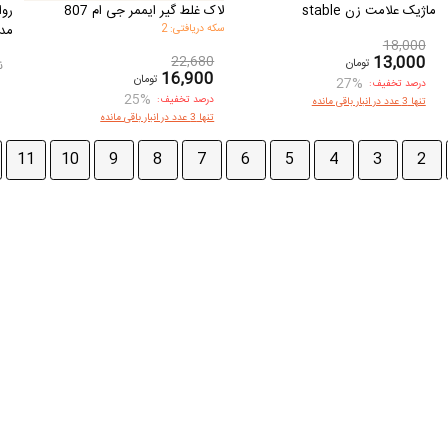
ماژیک علامت زن stable
لاک غلط گیر ایممر جی ام 807
رو
سکه دریافتی: 2
مدل 0.5
18,000
13,000
22,680
تومان
ن
16,900
تومان
27%
درصد تخفیف:
25%
درصد تخفیف:
تنها 3 عدد در انبار باقی مانده
تنها 3 عدد در انبار باقی مانده
11
10
9
8
7
6
5
4
3
2