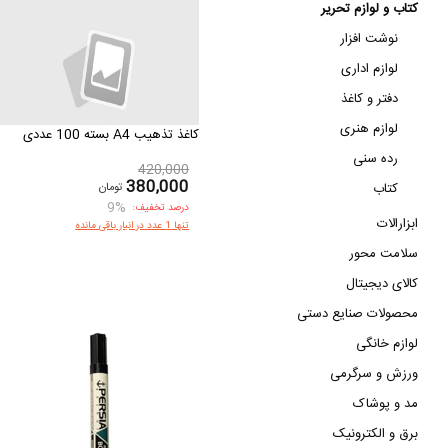
کتاب و لوازم تحریر
نوشت افزار
لوازم اداری
دفتر و کاغذ
لوازم هنری
کاغذ تذهیب A4 بسته 100 عددی
رده سنی
420,000
380,000
تومان
کتاب
9%
درصد تخفیف:
ابزارالات
تنها 1 عدد در انبار باقی مانده
سلامت محور
کالای دیجیتال
محصولات صنایع دستی
لوازم خانگی
ورزش و سرگرمی
مد و پوشاک
برق و الکترونیک