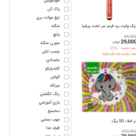
خودنویس
پاک کن
تیغ موکت بری
منگنه
یک وایت برد قرمز سر تخت پرشیا
پانچ
45,00
29,00
تومان
سوزن منگنه
35%
رصد تخفیف:
چسب کش
1 عدد در انبار باقی مانده
جامدادی
کاغذپاپکو
گواش
چرتکه
رنگ انگشتی
بازی آموزشی
دماسنج
چوب بستنی
املاء 50 برگ
ظرف غذا
350,00