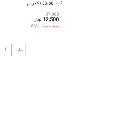
گونیا 60-30 تک رسم
37,000
12,500
تومان
66%
درصد تخفیف:
قبلی
1