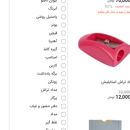
70,00
لیوان تاشو
تومان
80%
رصد تخفیف:
آبرنگ
1 عدد در انبار باقی مانده
پاستیل روغنی
پونز
قیچی
آهنربا
گیره کاغذ
استامپ
کاربن
برگه یادداشت
زونکن
د تراش استایلیش
مداد تراش
12,00
12,00
تومان
پرگار
دفتر حضور و غیاب
مداد
غلط گیر