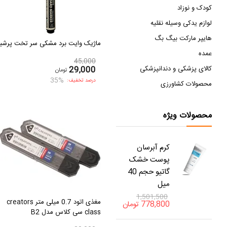
کودک و نوزاد
لوازم یدکی وسیله نقلیه
هایپر مارکت بیگ بگ
ماژیک وایت برد مشکی سر تخت پرشیا
عمده
45,000
کالای پزشکی و دندانپزشکی
29,000
تومان
35%
درصد تخفیف:
محصولات کشاورزی
محصولات ویژه
کرم آبرسان
پوست خشک
گاتیو حجم 40
میل
1,501,500
مغذی اتود 0.7 میلی متر creators
778,800
تومان
class سی کلاس مدل B2