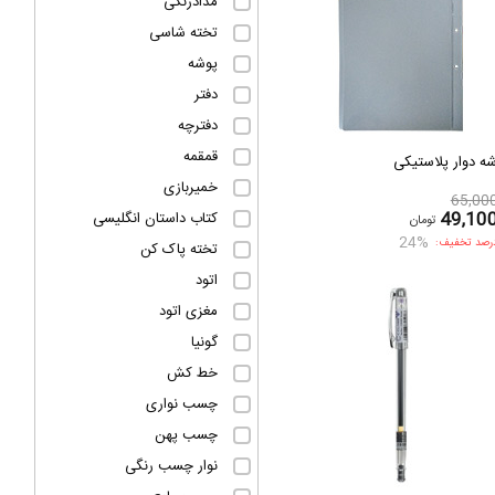
مدادرنگی
تخته شاسی
پوشه
دفتر
دفترچه
قمقمه
ه دوار پلاستیکی
خمیربازی
65,00
49,10
کتاب داستان انگلیسی
تومان
24%
رصد تخفیف:
تخته پاک کن
اتود
مغزی اتود
گونیا
خط کش
چسب نواری
چسب پهن
نوار چسب رنگی