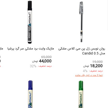
روان نویس ژل پن سی کلاس مشکی
ماژیک وایت برد مشکی سر گرد پرشیا
ماژ
مدل Candid 0.5
0
65,000
0
44,000
تومان
19,000
18,200
32%
تومان
درصد تخفیف:
د
4%
درصد تخفیف:
تنها 3 عدد در انبار باقی مانده