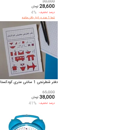
30,000
28,600
تومان
4%
درصد تخفیف:
تنها 1 عدد در انبار باقی مانده
دفتر شطرنجی 1 سانتی متری کودکستان
65,000
38,000
تومان
41%
درصد تخفیف: