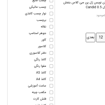
چسب مایع
ان نویس ژل پن سی کلاس بنفش
چسب ماتیکی
Candid 
نوار چسب کاغذی
اموجود
برچسب
نقاله
جوهر استامپ
12
بعدی
کاور
کلاسور
دفتر کلاسوری
کاغذ رنگی
مقوا رنگی
کاغذ A5
کاغذ A4
ساعت آموزشی
مکعب چینه
فلش کارت