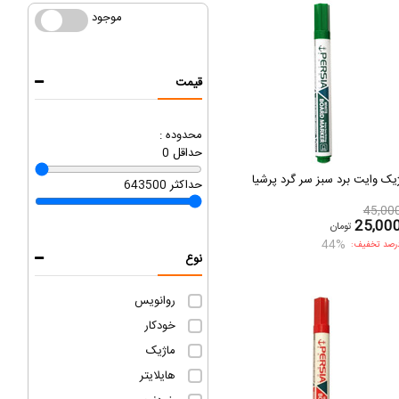
موجود
موجود
قیمت
محدوده :
حداقل
0
یک وایت برد سبز سر گرد پرشیا
حداکثر
643500
45,00
25,00
تومان
44%
رصد تخفیف:
نوع
روانویس
خودکار
ماژیک
هایلایتر