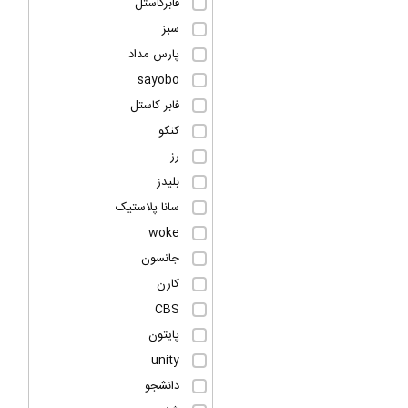
فابرکاستل
سبز
پارس مداد
sayobo
فابر کاستل
کنکو
رز
بلیدز
سانا پلاستیک
woke
جانسون
کارن
CBS
پایتون
unity
دانشجو