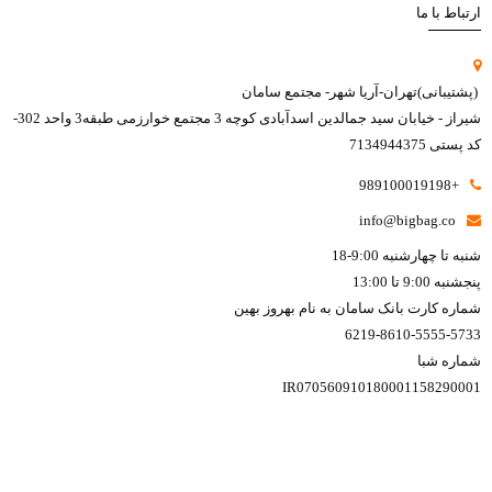
ارتباط با ما
(پشتیبانی)تهران-آریا شهر- مجتمع سامان
شیراز - خیابان سید جمالدین اسدآبادی کوچه 3 مجتمع خوارزمی طبقه3 واحد 302-
کد پستی 7134944375
+989100019198
info@bigbag.co
شنبه تا چهارشنبه 9:00-18
پنجشنبه 9:00 تا 13:00
شماره کارت بانک سامان به نام بهروز بهین
6219-8610-5555-5733
شماره شبا
IR070560910180001158290001