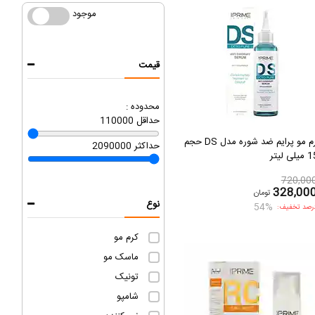
موجود
موجود
قیمت
محدوده :
حداقل
110000
سرم مو پرایم ضد شوره مدل DS حجم
حداکثر
2090000
ی لیتر
720,00
328,00
تومان
نوع
54%
رصد تخفیف:
کرم مو
ماسک مو
تونیک
شامپو