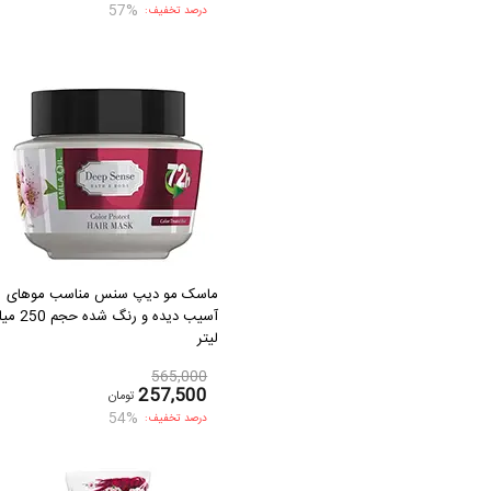
57%
درصد تخفیف:
ماسک مو دیپ سنس مناسب موهای
آسیب دیده و رنگ شده 
لیتر
565,000
257,500
تومان
54%
درصد تخفیف: