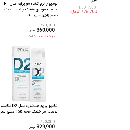
میل
لوسیون نرم کننده مو پرایم مدل RL
1,501,500
مناسب موهای خشک و آسیب دیده
778,700
تومان
حجم 250 میلی لیتر
790,000
360,000
تومان
54%
درصد تخفیف:
شامپو پرایم ضدشوره مدل D2 مناسب
پوست سر خشک حجم 250 میلی لیتر
770,000
329,900
تومان