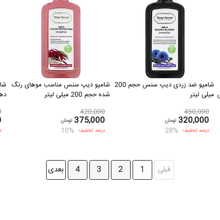
شامپو ضد زردی دیپ سنس حجم 200
شامپو دیپ سنس مناسب موهای رنگ
شا
2 میلی
میلی لیتر
شده حجم 200 میلی لیتر
دهند
0
420,000
450,000
0
375,000
320,000
تومان
تومان
10%
28%
درصد تخفیف:
درصد تخفیف:
د
قبلی
1
2
3
4
بعدی