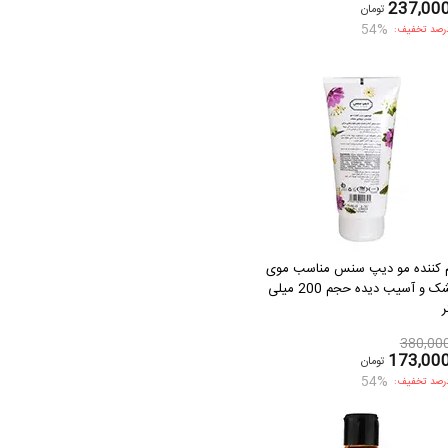
237,00
تومان
54%
رصد تخفیف:
م کننده مو دیپ سنس مناسب موی
خشک و آسیب دیده حجم 200 میلی
ر
380,00
173,00
تومان
54%
رصد تخفیف: