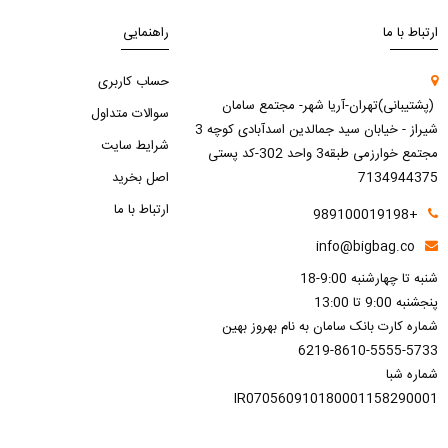
ارتباط با ما
راهنمایی
حساب کاربری
(پشتیبانی)تهران-آریا شهر- مجتمع سامان
سوالات متداول
شیراز - خیابان سید جمالدین اسدآبادی کوچه 3
شرایط سایت
مجتمع خوارزمی طبقه3 واحد 302-کد پستی
7134944375
اصل بخرید
ارتباط با ما
+989100019198
info@bigbag.co
شنبه تا چهارشنبه 9:00-18
پنجشنبه 9:00 تا 13:00
شماره کارت بانک سامان به نام بهروز بهین
6219-8610-5555-5733
شماره شبا
IR070560910180001158290001