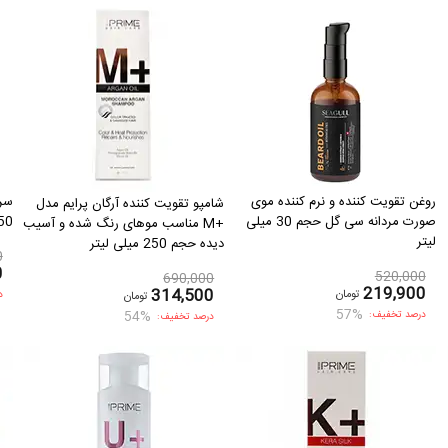
روغن تقویت کننده و نرم کننده موی
شامپو تقویت کننده آرگان پرایم مدل
صورت مردانه سی گل حجم 30 میلی
150 میل
+M مناسب موهای رنگ شده و آسیب
لیتر
دیده حجم 250 میلی لیتر
0
0
520,000
690,000
219,900
314,500
تومان
تومان
د
57%
54%
درصد تخفیف:
درصد تخفیف: