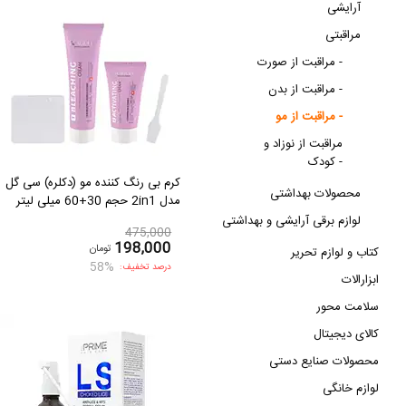
آرایشی
مراقبتی
مراقبت از صورت -
مراقبت از بدن -
مراقبت از مو -
مراقبت از نوزاد و
کودک -
کرم بی رنگ کننده مو (دکلره) سی گل
محصولات بهداشتی
مدل 2in1 حجم 30+60 میلی لیتر
لوازم برقی آرایشی و بهداشتی
475,000
198,000
تومان
کتاب و لوازم تحریر
58%
درصد تخفیف:
ابزارالات
سلامت محور
کالای دیجیتال
محصولات صنایع دستی
لوازم خانگی