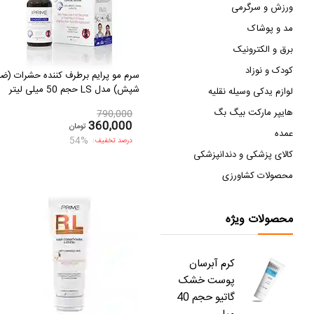
ورزش و سرگرمی
مد و پوشاک
برق و الکترونیک
کودک و نوزاد
سرم مو پرایم برطرف کننده حشرات (ضد
شپش) مدل LS حجم 50 میلی لیتر
لوازم یدکی وسیله نقلیه
هایپر مارکت بیگ بگ
790,000
360,000
تومان
عمده
54%
درصد تخفیف:
کالای پزشکی و دندانپزشکی
محصولات کشاورزی
محصولات ویژه
کرم آبرسان
پوست خشک
گاتیو حجم 40