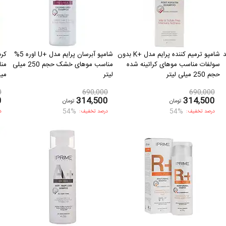
شامپو ترمیم کننده پرایم مدل +K بدون
شامپو آبرسان پرایم مدل +U اوره 5%
سولفات مناسب موهای کراتینه شده
مناسب موهای خشک حجم 250 میلی
حجم 250 میلی لیتر
لیتر
میل
0
690,000
690,000
0
314,500
314,500
تومان
تومان
54%
54%
درصد تخفیف:
درصد تخفیف:
د