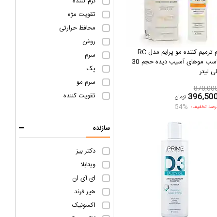
نرم کننده
تقویت مژه
محافظ حرارتی
روغن
کرم ترمیم کننده مو پرایم مدل RC
سرم
مناسب موهای آسیب دیده حجم 30
پک
ی لیتر
سرم مو
870,00
396,50
تقویت کننده
تومان
54%
رصد تخفیف:
سازنده
دکتر بیز
ویتابلا
ای آی ان
هیر فرند
اکسونیک