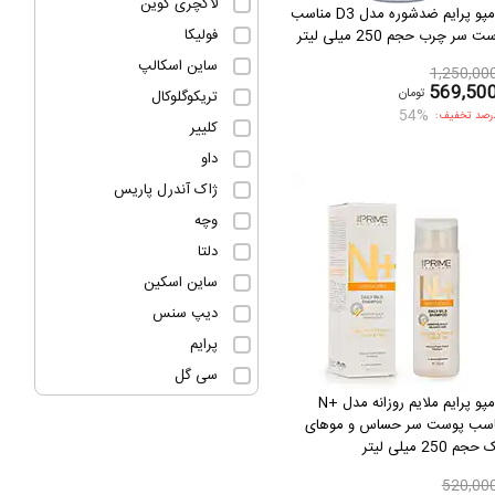
لاکچری کوین
شامپو پرایم ضدشوره مدل D3 مناسب
فولیکا
 سر چرب حجم 250 میلی لیتر
ساین اسکالپ
1,250,00
569,50
تومان
تریكوگلوكال
54%
رصد تخفیف:
کلییر
داو
ژاک آندرل پاریس
وچه
دلتا
ساین اسکین
دیپ سنس
پرایم
سی گل
شامپو پرایم ملایم روزانه مدل +N
اسب پوست سر حساس و موهای
حجم 250 میلی لیتر
520,00