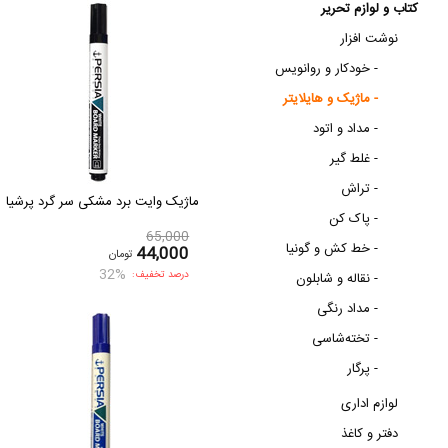
کتاب و لوازم تحریر
نوشت افزار
خودکار و روانویس -
ماژیک و هایلایتر -
مداد و اتود -
غلط گیر -
تراش -
ماژیک وایت برد مشکی سر گرد پرشیا
پاک کن -
65,000
خط کش و گونیا -
44,000
تومان
32%
درصد تخفیف:
نقاله و شابلون -
مداد رنگی -
تخته‌شاسی -
پرگار -
لوازم اداری
دفتر و کاغذ