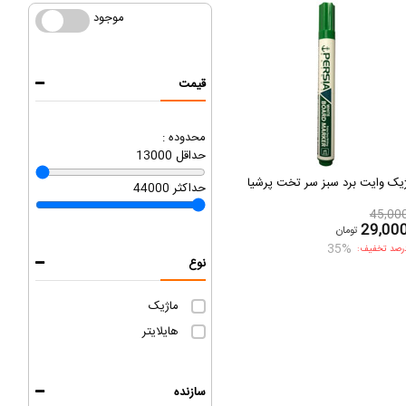
موجود
موجود
قیمت
محدوده :
حداقل
13000
یک وایت برد سبز سر تخت پرشیا
حداکثر
44000
45,00
29,00
تومان
35%
رصد تخفیف:
نوع
ماژیک
هایلایتر
سازنده