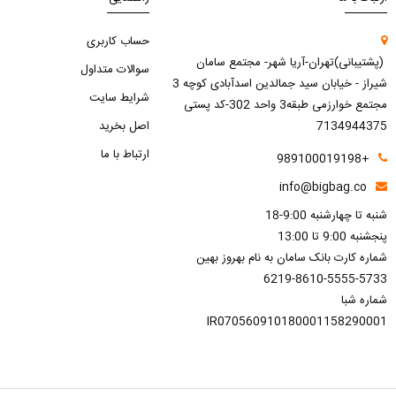
حساب کاربری
(پشتیبانی)تهران-آریا شهر- مجتمع سامان
سوالات متداول
شیراز - خیابان سید جمالدین اسدآبادی کوچه 3
شرایط سایت
مجتمع خوارزمی طبقه3 واحد 302-کد پستی
7134944375
اصل بخرید
ارتباط با ما
+989100019198
info@bigbag.co
شنبه تا چهارشنبه 9:00-18
پنجشنبه 9:00 تا 13:00
شماره کارت بانک سامان به نام بهروز بهین
6219-8610-5555-5733
شماره شبا
IR070560910180001158290001