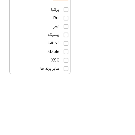
پرشیا
Rui
ایمر
بیسیک
الخطاط
stable
XSG
سایر برند ها