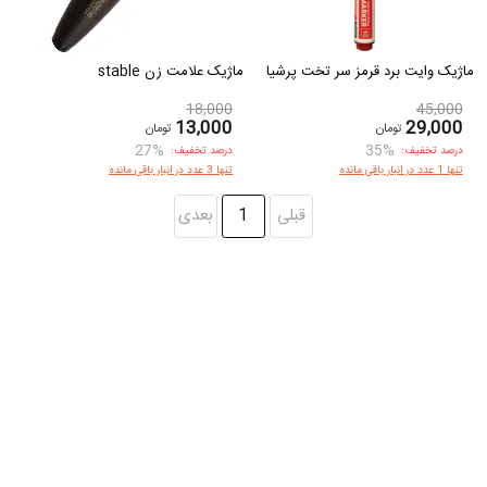
ماژیک وایت برد قرمز سر تخت پرشیا
ماژیک علامت زن stable
18,000
45,000
13,000
29,000
تومان
تومان
27%
35%
درصد تخفیف:
درصد تخفیف:
تنها 1 عدد در انبار باقی مانده
تنها 3 عدد در انبار باقی مانده
قبلی
1
بعدی