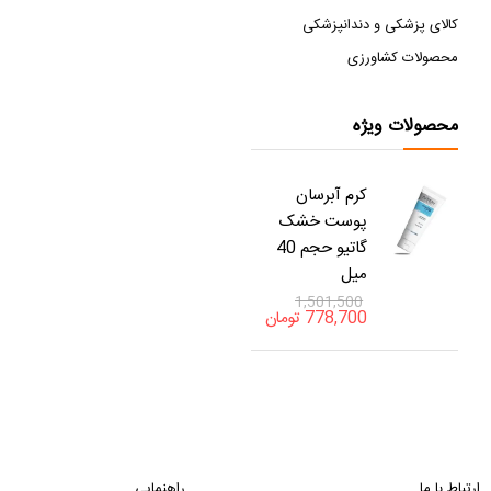
کالای پزشکی و دندانپزشکی
محصولات کشاورزی
محصولات ویژه
کرم آبرسان
پوست خشک
گاتیو حجم 40
میل
1,501,500
778,700
تومان
ارتباط با ما
راهنمایی