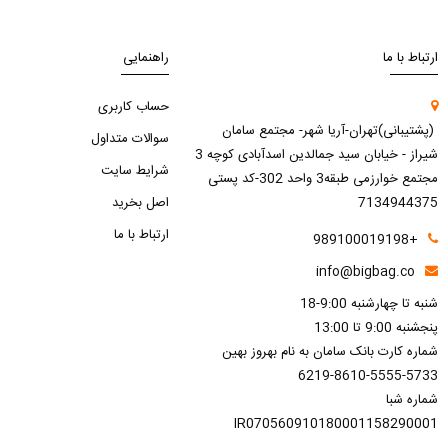
ارتباط با ما
راهنمایی
حساب کاربری
(پشتیبانی)تهران-آریا شهر- مجتمع سامان
سوالات متداول
شیراز - خیابان سید جمالدین اسدآبادی کوچه 3
شرایط سایت
مجتمع خوارزمی طبقه3 واحد 302-کد پستی
7134944375
اصل بخرید
ارتباط با ما
+989100019198
info@bigbag.co
شنبه تا چهارشنبه 9:00-18
پنجشنبه 9:00 تا 13:00
شماره کارت بانک سامان به نام بهروز بهین
6219-8610-5555-5733
شماره شبا
IR070560910180001158290001