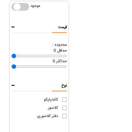
موجود
موجود
قیمت
محدوده :
حداقل
0
حداکثر
0
نوع
کاغذپاپکو
کلاسور
دفتر کلاسوری