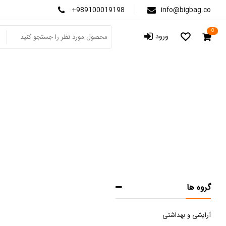
+989100019198
info@bigbag.co
0
ورود
د
ص
گروه ها
آرایشی و بهداشتی