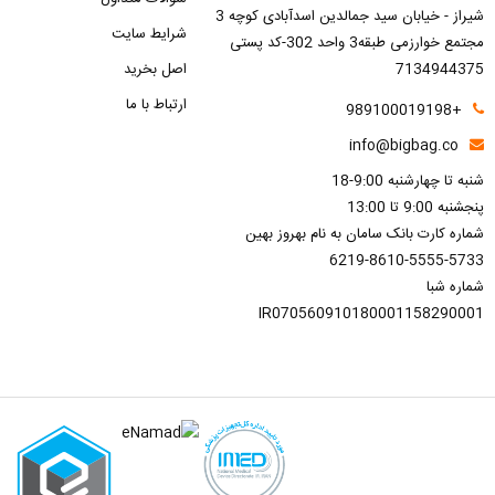
شیراز - خیابان سید جمالدین اسدآبادی کوچه 3
شرایط سایت
مجتمع خوارزمی طبقه3 واحد 302-کد پستی
7134944375
اصل بخرید
ارتباط با ما
+989100019198
info@bigbag.co
شنبه تا چهارشنبه 9:00-18
پنجشنبه 9:00 تا 13:00
شماره کارت بانک سامان به نام بهروز بهین
6219-8610-5555-5733
شماره شبا
IR070560910180001158290001