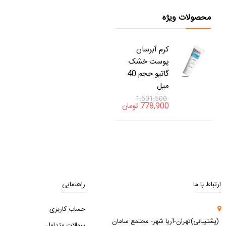
محصولات ویژه
کرم آبرسان
پوست خشک
گاتیو حجم 40
میل
1,501,500
778,900
تومان
ارتباط با ما
راهنمایی
حساب کاربری
(پشتیبانی)تهران-آریا شهر- مجتمع سامان
سوالات متداول