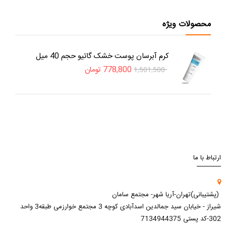
محصولات ویژه
کرم آبرسان پوست خشک گاتیو حجم 40 میل
778,800
تومان
1,501,500
ارتباط با ما
(پشتیبانی)تهران-آریا شهر- مجتمع سامان
شیراز - خیابان سید جمالدین اسدآبادی کوچه 3 مجتمع خوارزمی طبقه3 واحد
302-کد پستی 7134944375