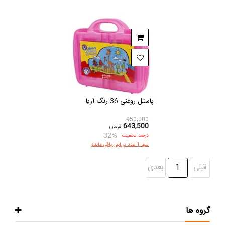
پاستل روغنی 36 رنگ آریا
950,000
643,500
تومان
32%
درصد تخفیف:
تنها 1 عدد در انبار باقی مانده
قبلی
1
بعدی
گروه ها