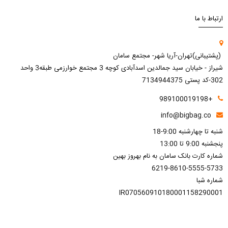
ارتباط با ما
(پشتیبانی)تهران-آریا شهر- مجتمع سامان
شیراز - خیابان سید جمالدین اسدآبادی کوچه 3 مجتمع خوارزمی طبقه3 واحد
302-کد پستی 7134944375
+989100019198
info@bigbag.co
شنبه تا چهارشنبه 9:00-18
پنجشنبه 9:00 تا 13:00
شماره کارت بانک سامان به نام بهروز بهین
6219-8610-5555-5733
شماره شبا
IR070560910180001158290001