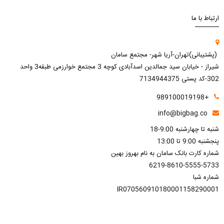
ارتباط با ما
(پشتیبانی)تهران-آریا شهر- مجتمع سامان
شیراز - خیابان سید جمالدین اسدآبادی کوچه 3 مجتمع خوارزمی طبقه3 واحد
302-کد پستی 7134944375
+989100019198
info@bigbag.co
شنبه تا چهارشنبه 9:00-18
پنجشنبه 9:00 تا 13:00
شماره کارت بانک سامان به نام بهروز بهین
6219-8610-5555-5733
شماره شبا
IR070560910180001158290001