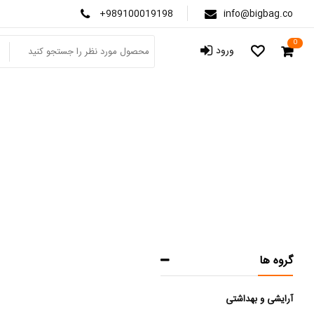
+989100019198
info@bigbag.co
0
ورود
لو
صفحه اص
گروه ها
آرایشی و بهداشتی