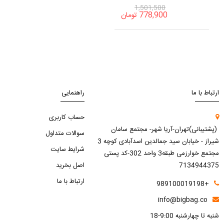
1,501,500
778,900
تومان
ارتباط با ما
راهنمایی
حساب کاربری
(پشتیبانی)تهران-آریا شهر- مجتمع سامان
سوالات متداول
شیراز - خیابان سید جمالدین اسدآبادی کوچه 3
شرایط سایت
مجتمع خوارزمی طبقه3 واحد 302-کد پستی
7134944375
اصل بخرید
ارتباط با ما
+989100019198
info@bigbag.co
شنبه تا چهارشنبه 9:00-18