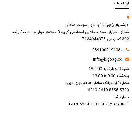
ارتباط با ما
(پشتیبانی)تهران-آریا شهر- مجتمع سامان
شیراز - خیابان سید جمالدین اسدآبادی کوچه 3 مجتمع خوارزمی طبقه3 واحد
302-کد پستی 7134944375
+989100019198
info@bigbag.co
شنبه تا چهارشنبه 9:00-18
پنجشنبه 9:00 تا 13:00
شماره کارت بانک سامان به نام بهروز بهین
6219-8610-5555-5733
شماره شبا
IR070560910180001158290001