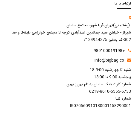
ارتباط با ما
(پشتیبانی)تهران-آریا شهر- مجتمع سامان
شیراز - خیابان سید جمالدین اسدآبادی کوچه 3 مجتمع خوارزمی طبقه3 واحد
302-کد پستی 7134944375
+989100019198
info@bigbag.co
شنبه تا چهارشنبه 9:00-18
پنجشنبه 9:00 تا 13:00
شماره کارت بانک سامان به نام بهروز بهین
6219-8610-5555-5733
شماره شبا
IR070560910180001158290001