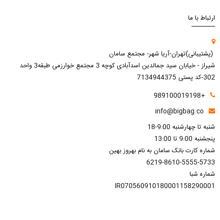
ارتباط با ما
(پشتیبانی)تهران-آریا شهر- مجتمع سامان
شیراز - خیابان سید جمالدین اسدآبادی کوچه 3 مجتمع خوارزمی طبقه3 واحد
302-کد پستی 7134944375
+989100019198
info@bigbag.co
شنبه تا چهارشنبه 9:00-18
پنجشنبه 9:00 تا 13:00
شماره کارت بانک سامان به نام بهروز بهین
6219-8610-5555-5733
شماره شبا
IR070560910180001158290001