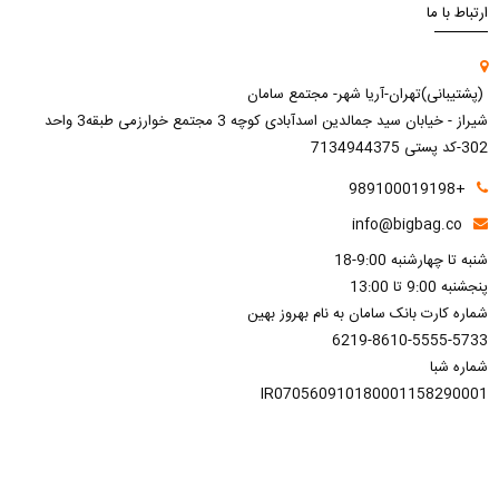
ارتباط با ما
(پشتیبانی)تهران-آریا شهر- مجتمع سامان
شیراز - خیابان سید جمالدین اسدآبادی کوچه 3 مجتمع خوارزمی طبقه3 واحد
302-کد پستی 7134944375
+989100019198
info@bigbag.co
شنبه تا چهارشنبه 9:00-18
پنجشنبه 9:00 تا 13:00
شماره کارت بانک سامان به نام بهروز بهین
6219-8610-5555-5733
شماره شبا
IR070560910180001158290001