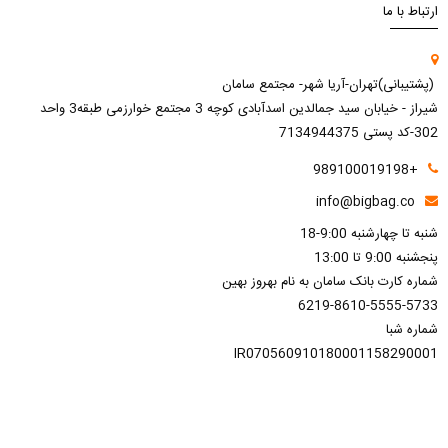
ارتباط با ما
(پشتیبانی)تهران-آریا شهر- مجتمع سامان
شیراز - خیابان سید جمالدین اسدآبادی کوچه 3 مجتمع خوارزمی طبقه3 واحد
302-کد پستی 7134944375
+989100019198
info@bigbag.co
شنبه تا چهارشنبه 9:00-18
پنجشنبه 9:00 تا 13:00
شماره کارت بانک سامان به نام بهروز بهین
6219-8610-5555-5733
شماره شبا
IR070560910180001158290001