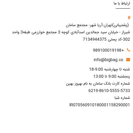
ارتباط با ما
(پشتیبانی)تهران-آریا شهر- مجتمع سامان
شیراز - خیابان سید جمالدین اسدآبادی کوچه 3 مجتمع خوارزمی طبقه3 واحد
302-کد پستی 7134944375
+989100019198
info@bigbag.co
شنبه تا چهارشنبه 9:00-18
پنجشنبه 9:00 تا 13:00
شماره کارت بانک سامان به نام بهروز بهین
6219-8610-5555-5733
شماره شبا
IR070560910180001158290001