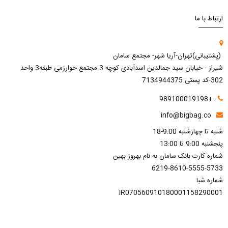
ارتباط با ما
(پشتیبانی)تهران-آریا شهر- مجتمع سامان
شیراز - خیابان سید جمالدین اسدآبادی کوچه 3 مجتمع خوارزمی طبقه3 واحد
302-کد پستی 7134944375
+989100019198
info@bigbag.co
شنبه تا چهارشنبه 9:00-18
پنجشنبه 9:00 تا 13:00
شماره کارت بانک سامان به نام بهروز بهین
6219-8610-5555-5733
شماره شبا
IR070560910180001158290001