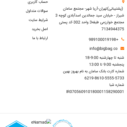
حساب کاربری
(پشتیبانی)تهران-آریا شهر- مجتمع سامان
سوالات متداول
شیراز - خیابان سید جمالدین اسدآبادی کوچه 3
شرایط سایت
مجتمع خوارزمی طبقه3 واحد 302-کد پستی
7134944375
اصل بخرید
ارتباط با ما
+989100019198
info@bigbag.co
شنبه تا چهارشنبه 9:00-18
پنجشنبه 9:00 تا 13:00
شماره کارت بانک سامان به نام بهروز بهین
6219-8610-5555-5733
شماره شبا
IR070560910180001158290001