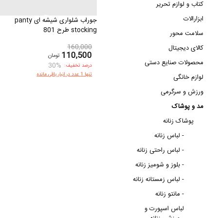
کتاب و لوازم تحریر
ابزارالات
جوراب شلواری شیشه ای panty
stocking طرح 801
سلامت محور
160,000
کالای دیجیتال
110,500
تومان
محصولات صنایع دستی
30%
درصد تخفیف:
تنها 1 عدد در انبار باقی مانده
لوازم خانگی
ورزش و سرگرمی
مد و پوشاک
پوشاک زنانه
لباس زنانه -
لباس راحتی زنانه -
بلوز و شومیز زنانه -
لباس زمستانه زنانه -
مانتو زنانه -
لباس اسپورت و