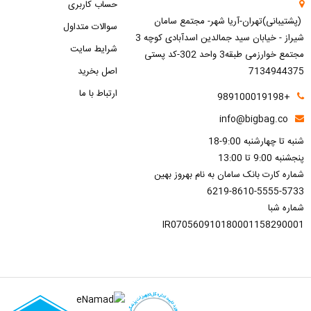
حساب کاربری
(پشتیبانی)تهران-آریا شهر- مجتمع سامان
سوالات متداول
شیراز - خیابان سید جمالدین اسدآبادی کوچه 3
شرایط سایت
مجتمع خوارزمی طبقه3 واحد 302-کد پستی
7134944375
اصل بخرید
ارتباط با ما
+989100019198
info@bigbag.co
شنبه تا چهارشنبه 9:00-18
پنجشنبه 9:00 تا 13:00
شماره کارت بانک سامان به نام بهروز بهین
6219-8610-5555-5733
شماره شبا
IR070560910180001158290001