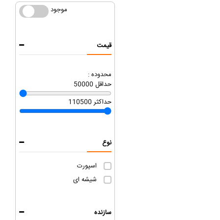
موجود
موجود
قیمت
محدوده :
حداقل
50000
حداکثر
110500
نوع
اسپورت
شیشه ای
سازنده