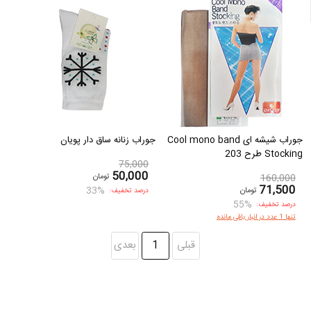
جوراب شیشه ای Cool mono band
جوراب زنانه ساق دار پویان
Stocking طرح 203
75,000
50,000
تومان
160,000
71,500
33%
تومان
درصد تخفیف:
55%
درصد تخفیف:
تنها 1 عدد در انبار باقی مانده
قبلی
1
بعدی