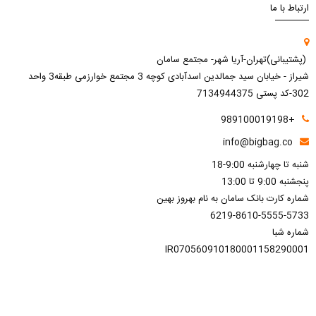
ارتباط با ما
(پشتیبانی)تهران-آریا شهر- مجتمع سامان
شیراز - خیابان سید جمالدین اسدآبادی کوچه 3 مجتمع خوارزمی طبقه3 واحد
302-کد پستی 7134944375
+989100019198
info@bigbag.co
شنبه تا چهارشنبه 9:00-18
پنجشنبه 9:00 تا 13:00
شماره کارت بانک سامان به نام بهروز بهین
6219-8610-5555-5733
شماره شبا
IR070560910180001158290001