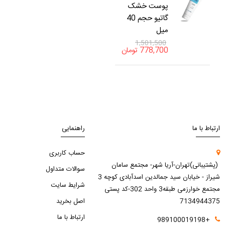
پوست خشک
گاتیو حجم 40
میل
1,501,500
778,700
تومان
ارتباط با ما
راهنمایی
حساب کاربری
(پشتیبانی)تهران-آریا شهر- مجتمع سامان
سوالات متداول
شیراز - خیابان سید جمالدین اسدآبادی کوچه 3
شرایط سایت
مجتمع خوارزمی طبقه3 واحد 302-کد پستی
7134944375
اصل بخرید
ارتباط با ما
+989100019198