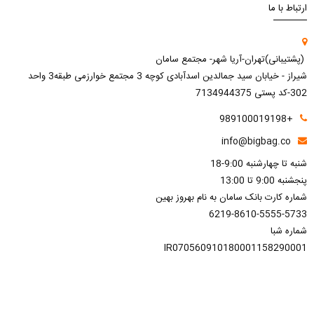
ارتباط با ما
(پشتیبانی)تهران-آریا شهر- مجتمع سامان
شیراز - خیابان سید جمالدین اسدآبادی کوچه 3 مجتمع خوارزمی طبقه3 واحد
302-کد پستی 7134944375
+989100019198
info@bigbag.co
شنبه تا چهارشنبه 9:00-18
پنجشنبه 9:00 تا 13:00
شماره کارت بانک سامان به نام بهروز بهین
6219-8610-5555-5733
شماره شبا
IR070560910180001158290001