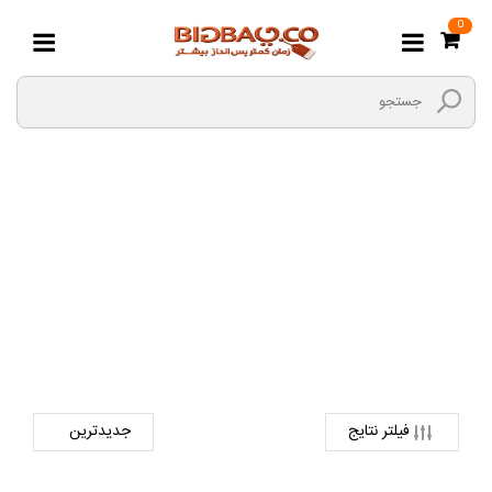
0
رشته
صفحه اصلی
هایپر مارکت بیگ بگ
خواربار و نان
رشته
فیلتر نتایج