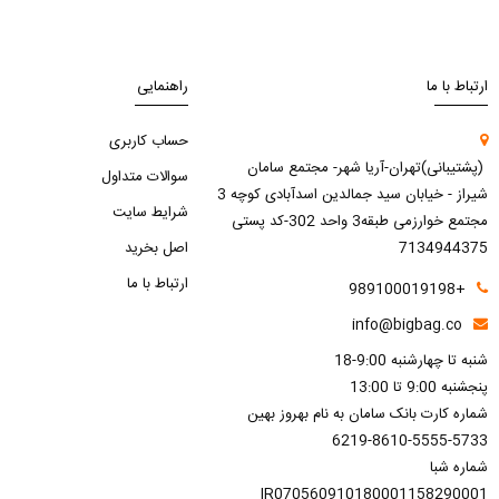
ارتباط با ما
راهنمایی
حساب کاربری
(پشتیبانی)تهران-آریا شهر- مجتمع سامان
سوالات متداول
شیراز - خیابان سید جمالدین اسدآبادی کوچه 3
شرایط سایت
مجتمع خوارزمی طبقه3 واحد 302-کد پستی
7134944375
اصل بخرید
ارتباط با ما
+989100019198
info@bigbag.co
شنبه تا چهارشنبه 9:00-18
پنجشنبه 9:00 تا 13:00
شماره کارت بانک سامان به نام بهروز بهین
6219-8610-5555-5733
شماره شبا
IR070560910180001158290001