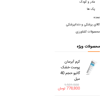
مادر و کودک
پک ها
عمده
کالای پزشکی و دندانپزشکی
محصولات کشاورزی
محصولات ویژه
کرم آبرسان
پوست خشک
گاتیو حجم 40
میل
1,501,500
778,800
تومان