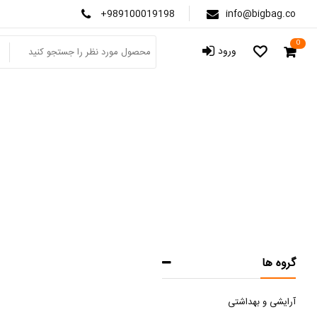
+989100019198
info@bigbag.co
0
ورود
ب
صفحه اصلی
گروه ها
آرایشی و بهداشتی