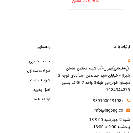
778,900
تومان
ارتباط با ما
راهنمایی
حساب کاربری
(پشتیبانی)تهران-آریا شهر- مجتمع سامان
سوالات متداول
شیراز - خیابان سید جمالدین اسدآبادی کوچه 3
شرایط سایت
مجتمع خوارزمی طبقه3 واحد 302-کد پستی
7134944375
اصل بخرید
ارتباط با ما
+989100019198
info@bigbag.co
شنبه تا چهارشنبه 9:00-18
پنجشنبه 9:00 تا 13:00