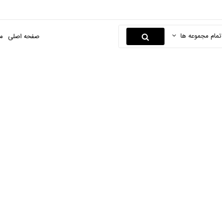
تمام مجموعه ها
صفحه اصلی
م
هداشت و مراقبت بدن
هایپر مارکت بیگ بگ
محصولات آرایشی و بهداشتی
بهداشت و م