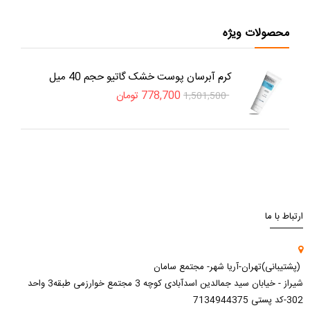
محصولات ویژه
کرم آبرسان پوست خشک گاتیو حجم 40 میل
778,700
تومان
1,501,500
ارتباط با ما
(پشتیبانی)تهران-آریا شهر- مجتمع سامان
شیراز - خیابان سید جمالدین اسدآبادی کوچه 3 مجتمع خوارزمی طبقه3 واحد
302-کد پستی 7134944375