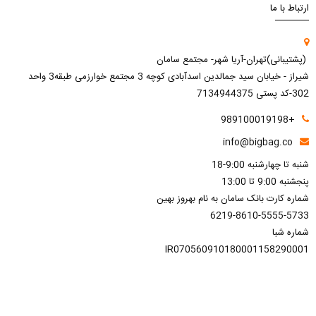
ارتباط با ما
(پشتیبانی)تهران-آریا شهر- مجتمع سامان
شیراز - خیابان سید جمالدین اسدآبادی کوچه 3 مجتمع خوارزمی طبقه3 واحد
302-کد پستی 7134944375
+989100019198
info@bigbag.co
شنبه تا چهارشنبه 9:00-18
پنجشنبه 9:00 تا 13:00
شماره کارت بانک سامان به نام بهروز بهین
6219-8610-5555-5733
شماره شبا
IR070560910180001158290001