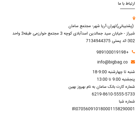
ارتباط با ما
(پشتیبانی)تهران-آریا شهر- مجتمع سامان
شیراز - خیابان سید جمالدین اسدآبادی کوچه 3 مجتمع خوارزمی طبقه3 واحد
302-کد پستی 7134944375
+989100019198
info@bigbag.co
شنبه تا چهارشنبه 9:00-18
پنجشنبه 9:00 تا 13:00
شماره کارت بانک سامان به نام بهروز بهین
6219-8610-5555-5733
شماره شبا
IR070560910180001158290001