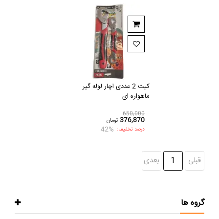
کیت 2 عددی اچار لوله گیر
ماهواره ای
650,000
376,870
تومان
42%
درصد تخفیف:
قبلی
1
بعدی
گروه ها