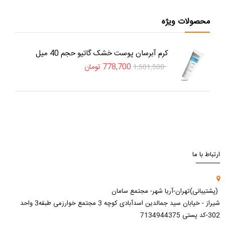
محصولات ویژه
کرم آبرسان پوست خشک گاتیو حجم 40 میل
778,700
تومان
1,501,500
ارتباط با ما
(پشتیبانی)تهران-آریا شهر- مجتمع سامان
شیراز - خیابان سید جمالدین اسدآبادی کوچه 3 مجتمع خوارزمی طبقه3 واحد
302-کد پستی 7134944375