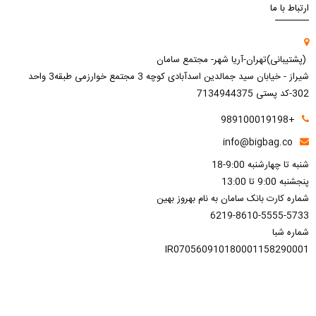
ارتباط با ما
(پشتیبانی)تهران-آریا شهر- مجتمع سامان
شیراز - خیابان سید جمالدین اسدآبادی کوچه 3 مجتمع خوارزمی طبقه3 واحد
302-کد پستی 7134944375
+989100019198
info@bigbag.co
شنبه تا چهارشنبه 9:00-18
پنجشنبه 9:00 تا 13:00
شماره کارت بانک سامان به نام بهروز بهین
6219-8610-5555-5733
شماره شبا
IR070560910180001158290001