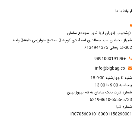
ارتباط با ما
(پشتیبانی)تهران-آریا شهر- مجتمع سامان
شیراز - خیابان سید جمالدین اسدآبادی کوچه 3 مجتمع خوارزمی طبقه3 واحد
302-کد پستی 7134944375
+989100019198
info@bigbag.co
شنبه تا چهارشنبه 9:00-18
پنجشنبه 9:00 تا 13:00
شماره کارت بانک سامان به نام بهروز بهین
6219-8610-5555-5733
شماره شبا
IR070560910180001158290001