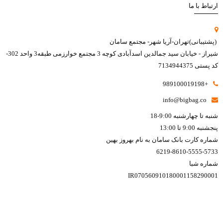
ارتباط با ما
(پشتیبانی)تهران-آریا شهر- مجتمع سامان
شیراز - خیابان سید جمالدین اسدآبادی کوچه 3 مجتمع خوارزمی طبقه3 واحد 302-
کد پستی 7134944375
+989100019198
info@bigbag.co
شنبه تا چهارشنبه 9:00-18
پنجشنبه 9:00 تا 13:00
شماره کارت بانک سامان به نام بهروز بهین
6219-8610-5555-5733
شماره شبا
IR070560910180001158290001