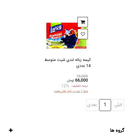
کیسه زباله لندی شیت متوسط
14 عددی
75,000
66,000
تومان
12%
درصد تخفیف:
تنها 1 عدد در انبار باقی مانده
قبلی
1
بعدی
گروه ها