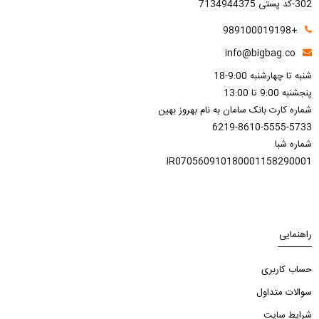
302-کد پستی 7134944375
+989100019198
info@bigbag.co
شنبه تا چهارشنبه 9:00-18
پنجشنبه 9:00 تا 13:00
شماره کارت بانک سامان به نام بهروز بهین
6219-8610-5555-5733
شماره شبا
IR070560910180001158290001
راهنمایی
حساب کاربری
سوالات متداول
شرایط سایت