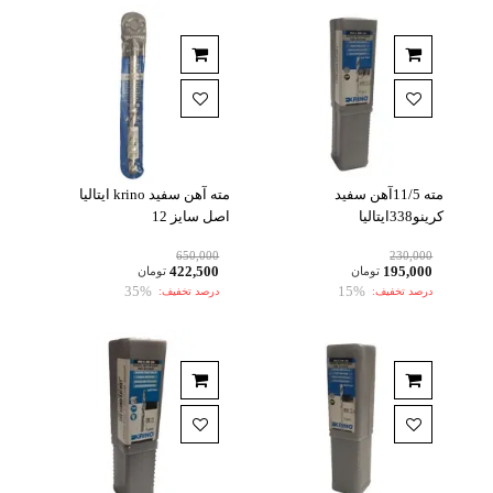
مته 11/5آهن سفید
مته آهن سفید krino ایتالیا
کرینو338ایتالیا
اصل سایز 12
650,000
230,000
422,500
195,000
تومان
تومان
35%
15%
درصد تخفیف:
درصد تخفیف: