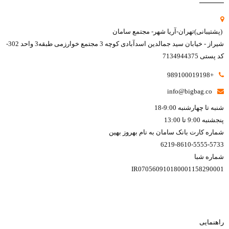
(پشتیبانی)تهران-آریا شهر- مجتمع سامان
شیراز - خیابان سید جمالدین اسدآبادی کوچه 3 مجتمع خوارزمی طبقه3 واحد 302-
کد پستی 7134944375
+989100019198
info@bigbag.co
شنبه تا چهارشنبه 9:00-18
پنجشنبه 9:00 تا 13:00
شماره کارت بانک سامان به نام بهروز بهین
6219-8610-5555-5733
شماره شبا
IR070560910180001158290001
راهنمایی