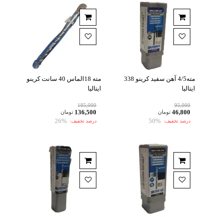
مته4/5 آهن سفید کرینو 338
مته 18الماس 40 سانت کرینو
ایتالیا
ایتالیا
185,000
95,000
136,500
46,800
تومان
تومان
26%
50%
درصد تخفیف:
درصد تخفیف: