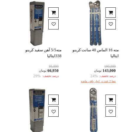
مته 16 الماس 40 سانت کرینو
مته5/5 آهن سفید کرینو
ایتالیا
338ایتالیا
95,000
190,000
66,950
143,000
تومان
تومان
29%
24%
درصد تخفیف:
درصد تخفیف:
تنها 2 عدد در انبار باقی مانده