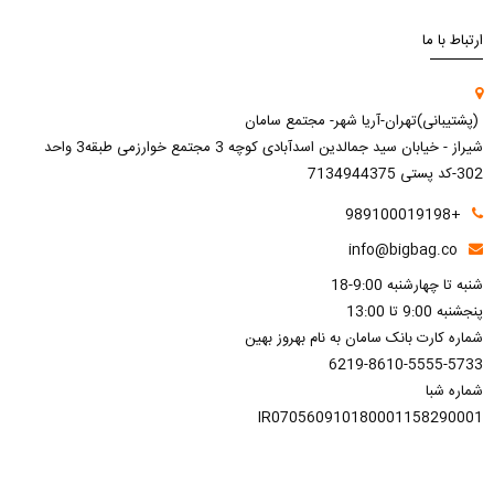
ارتباط با ما
(پشتیبانی)تهران-آریا شهر- مجتمع سامان
شیراز - خیابان سید جمالدین اسدآبادی کوچه 3 مجتمع خوارزمی طبقه3 واحد
302-کد پستی 7134944375
+989100019198
info@bigbag.co
شنبه تا چهارشنبه 9:00-18
پنجشنبه 9:00 تا 13:00
شماره کارت بانک سامان به نام بهروز بهین
6219-8610-5555-5733
شماره شبا
IR070560910180001158290001