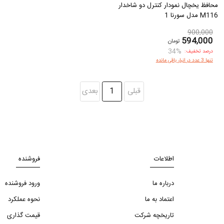
محافظ یخچال نمودار کنترل دو شاخدار
M116 مدل سورنا 1
900,000
594,000
تومان
34%
درصد تخفیف:
تنها 3 عدد در انبار باقی مانده
قبلی
1
بعدی
اطلاعات
فروشنده
درباره ما
ورود فروشنده
اعتماد به ما
نحوه عملکرد
تاریخچه شرکت
قیمت گذاری