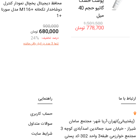
پوست خشک
محافظ دیجیتال یخچال نمودار کنترل
گاتیو حجم 40
دوشاخدار تکخانه +M116 مدل سورنا
میل
+1
1,501,500
900,000
778,700
تومان
680,000
تومان
24%
درصد تخفیف:
تنها 3 عدد در انبار باقی مانده
ارتباط با ما
راهنمایی
حساب کاربری
(پشتیبانی)تهران-آریا شهر- مجتمع سامان
سوالات متداول
شیراز - خیابان سید جمالدین اسدآبادی کوچه 3
شرایط سایت
مجتمع خوارزمی طبقه3 واحد 302-کد پستی