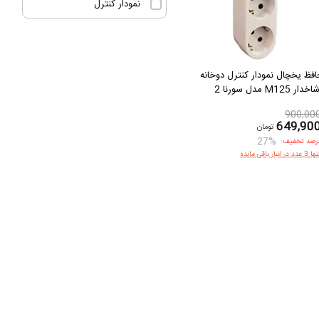
نمودار کنترل
فظ یخچال نمودار کنترل دوخانه
ار M125 مدل سورنا 2
900,00
649,90
تومان
27%
رصد تخفیف:
3 عدد در انبار باقی مانده