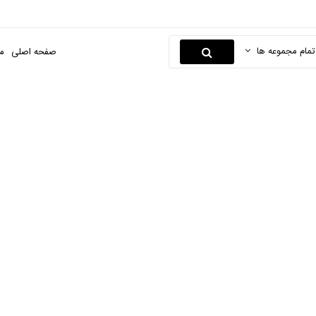
تمام مجموعه ها
صفحه اصلی
م
حافظ یخچال و فریزر
صفحه اصلی
برق و الکترونیک
محافظ برق
محافظ یخچال و فریزر