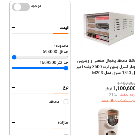
موجود
موجود
قیمت
محدوده :
حداقل
594000
فظ محافظ یخچال صنعتی و ویترینی
حداکثر
1609300
نمودار کنترل بدون ارت 3500 ولت آمپر
ری مدل M203
1,400,00
نوع
1,100,60
تومان
21%
رصد تخفیف:
3 عدد در انبار باقی مانده
محافظ
سازنده