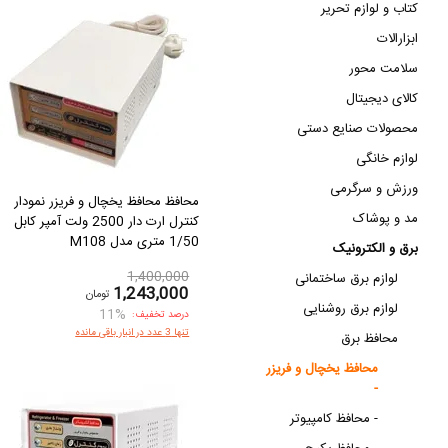
کتاب و لوازم تحریر
ابزارالات
سلامت محور
کالای دیجیتال
محصولات صنایع دستی
لوازم خانگی
ورزش و سرگرمی
محافظ محافظ یخچال و فریزر نمودار
مد و پوشاک
کنترل ارت دار 2500 ولت آمپر کابل
1/50 متری مدل M108
برق و الکترونیک
1,400,000
لوازم برق ساختمانی
1,243,000
تومان
لوازم برق روشنایی
11%
درصد تخفیف:
تنها 3 عدد در انبار باقی مانده
محافظ برق
محافظ یخچال و فریزر
-
محافظ کامپیوتر -