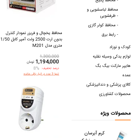
محافظ پکیج -
محافظ لباسشویی و
ظرفشویی -
محافظ کولر گازی -
محافظ یخچال و فریزر نمودار کنترل
رابط برق -
بدون ارت 2500 ولت آمپر کابل 1/50
متری مدل M201
کودک و نوزاد
لوازم یدکی وسیله نقلیه
1,300,000
1,194,000
تومان
هایپر مارکت بیگ بگ
8%
درصد تخفیف:
تنها 3 عدد در انبار باقی مانده
عمده
کالای پزشکی و دندانپزشکی
محصولات کشاورزی
محصولات ویژه
کرم آبرسان