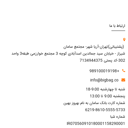
ارتباط با ما
(پشتیبانی)تهران-آریا شهر- مجتمع سامان
شیراز - خیابان سید جمالدین اسدآبادی کوچه 3 مجتمع خوارزمی طبقه3 واحد
302-کد پستی 7134944375
+989100019198
info@bigbag.co
شنبه تا چهارشنبه 9:00-18
پنجشنبه 9:00 تا 13:00
شماره کارت بانک سامان به نام بهروز بهین
6219-8610-5555-5733
شماره شبا
IR070560910180001158290001