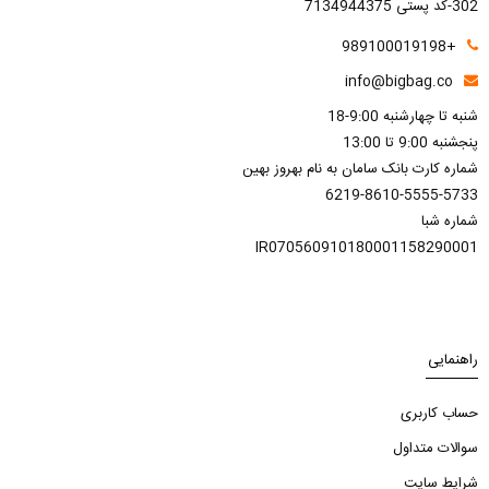
302-کد پستی 7134944375
+989100019198
info@bigbag.co
شنبه تا چهارشنبه 9:00-18
پنجشنبه 9:00 تا 13:00
شماره کارت بانک سامان به نام بهروز بهین
6219-8610-5555-5733
شماره شبا
IR070560910180001158290001
راهنمایی
حساب کاربری
سوالات متداول
شرایط سایت