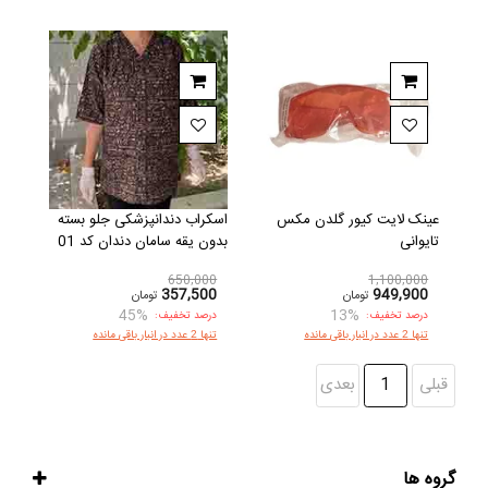
عینک لایت کیور گلدن مکس
اسکراب دندانپزشکی جلو بسته
تایوانی
بدون یقه سامان دندان کد 01
650,000
1,100,000
357,500
949,900
تومان
تومان
45%
13%
درصد تخفیف:
درصد تخفیف:
تنها 2 عدد در انبار باقی مانده
تنها 2 عدد در انبار باقی مانده
قبلی
1
بعدی
گروه ها