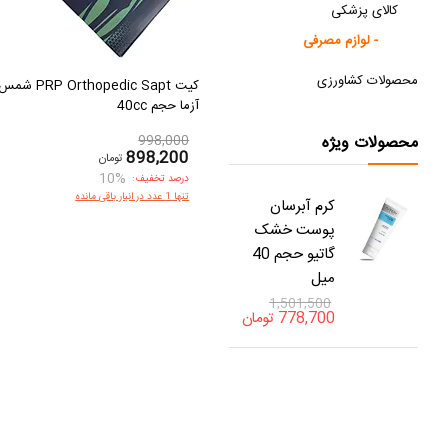
کالای پزشکی
لوازم مصرفی -
محصولات کشاورزی
کیت PRP Orthopedic Sapt شم
آزما حجم 40cc
محصولات ویژه
998,000
898,200
تومان
10%
درصد تخفیف:
تنها 1 عدد در انبار باقی مانده
کرم آبرسان
پوست خشک
گاتیو حجم 40
میل
1,501,500
778,700
تومان