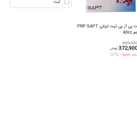
ثبت
کیت پی آر پی ثپت ایرانی PRP SAPT
40cc
600,00
372,90
تومان
37%
رصد تخفیف: