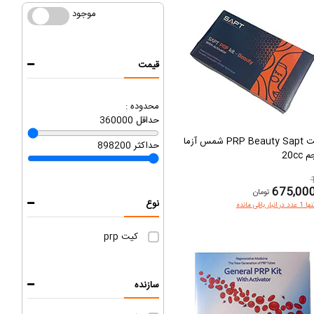
موجود
موجود
قیمت
محدوده :
حداقل
360000
کیت PRP Beauty Sapt شمس آزما
حداکثر
898200
20cc
675,00
تومان
نوع
1 عدد در انبار باقی مانده
کیت prp
سازنده