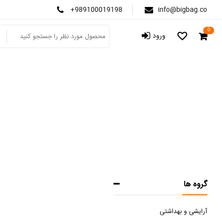
+989100019198
info@bigbag.co
0
ورود
ص
گروه ها
آرایشی و بهداشتی