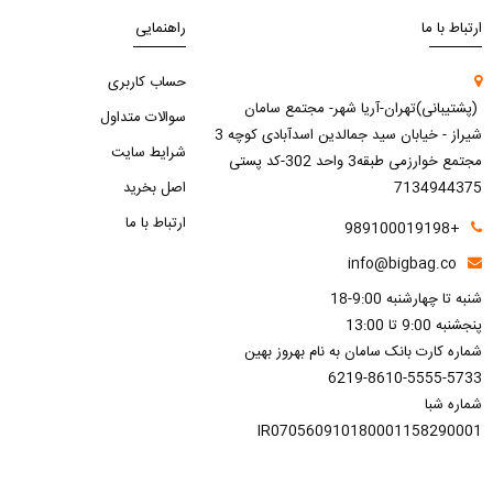
ارتباط با ما
راهنمایی
حساب کاربری
(پشتیبانی)تهران-آریا شهر- مجتمع سامان
سوالات متداول
شیراز - خیابان سید جمالدین اسدآبادی کوچه 3
شرایط سایت
مجتمع خوارزمی طبقه3 واحد 302-کد پستی
7134944375
اصل بخرید
ارتباط با ما
+989100019198
info@bigbag.co
شنبه تا چهارشنبه 9:00-18
پنجشنبه 9:00 تا 13:00
شماره کارت بانک سامان به نام بهروز بهین
6219-8610-5555-5733
شماره شبا
IR070560910180001158290001