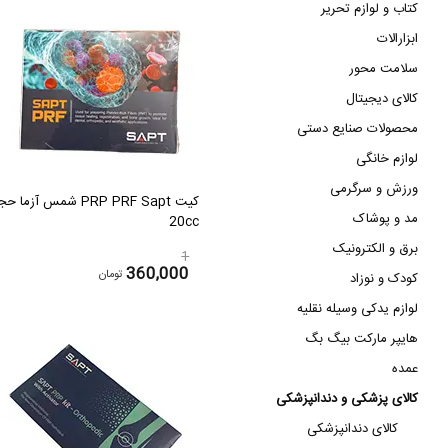
کتاب و لوازم تحریر
ابزارالات
سلامت محور
کالای دیجیتال
محصولات صنایع دستی
لوازم خانگی
ورزش و سرگرمی
کیت PRP PRF Sapt شمس آزما ح
مد و پوشاک
20cc
برق و الکترونیک
1
360,000
تومان
کودک و نوزاد
لوازم یدکی وسیله نقلیه
هایپر مارکت بیگ بگ
عمده
کالای پزشکی و دندانپزشکی
کالای دندانپزشکی