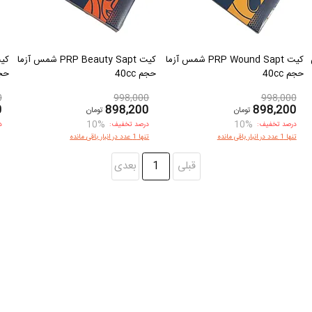
س
کیت PRP Wound Sapt شمس آزما
کیت PRP Beauty Sapt شمس آزما
حجم 40cc
حجم 40cc
حجم 
0
998,000
998,000
0
898,200
898,200
تومان
تومان
10%
10%
درصد تخفیف:
درصد تخفیف:
د
تنها 1 عدد در انبار باقی مانده
تنها 1 عدد در انبار باقی مانده
قبلی
1
بعدی