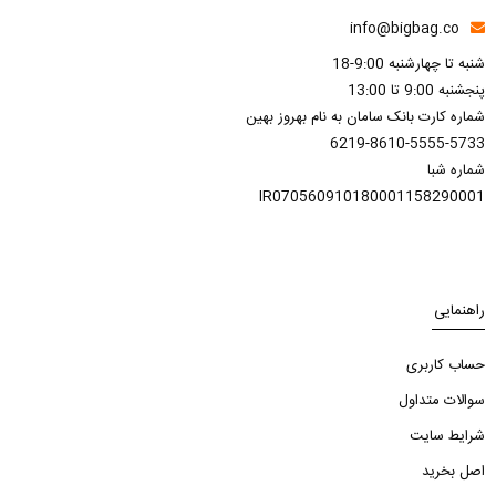
info@bigbag.co
شنبه تا چهارشنبه 9:00-18
پنجشنبه 9:00 تا 13:00
شماره کارت بانک سامان به نام بهروز بهین
6219-8610-5555-5733
شماره شبا
IR070560910180001158290001
راهنمایی
حساب کاربری
سوالات متداول
شرایط سایت
اصل بخرید