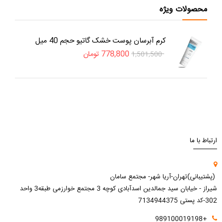
محصولات ویژه
کرم آبرسان پوست خشک گاتیو حجم 40 میل
778,800
تومان
1,501,500
ارتباط با ما
(پشتیبانی)تهران-آریا شهر- مجتمع سامان
شیراز - خیابان سید جمالدین اسدآبادی کوچه 3 مجتمع خوارزمی طبقه3 واحد
302-کد پستی 7134944375
+989100019198