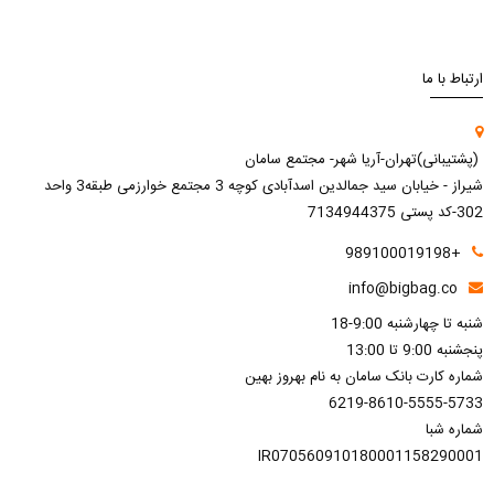
ارتباط با ما
(پشتیبانی)تهران-آریا شهر- مجتمع سامان
شیراز - خیابان سید جمالدین اسدآبادی کوچه 3 مجتمع خوارزمی طبقه3 واحد
302-کد پستی 7134944375
+989100019198
info@bigbag.co
شنبه تا چهارشنبه 9:00-18
پنجشنبه 9:00 تا 13:00
شماره کارت بانک سامان به نام بهروز بهین
6219-8610-5555-5733
شماره شبا
IR070560910180001158290001