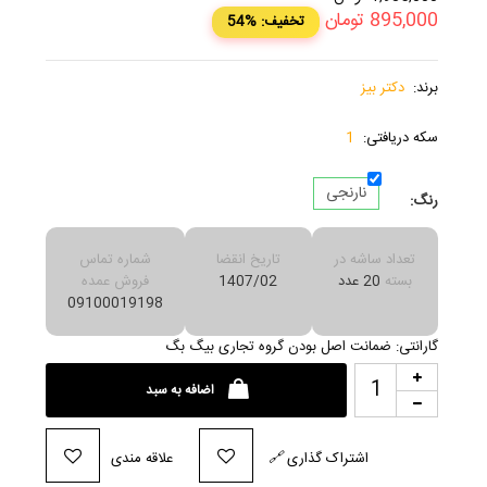
895,000
تومان
54% :تخفیف
برند:
دکتر بیز
سکه دریافتی:
1
نارنجی
رنگ:
تعداد ساشه در
تاریخ انقضا
شماره تماس
بسته
20 عدد
1407/02
فروش عمده
09100019198
گارانتی: ضمانت اصل بودن گروه تجاری بیگ بگ
اضافه به سبد
اشتراک گذاری
🔗
علاقه مندی