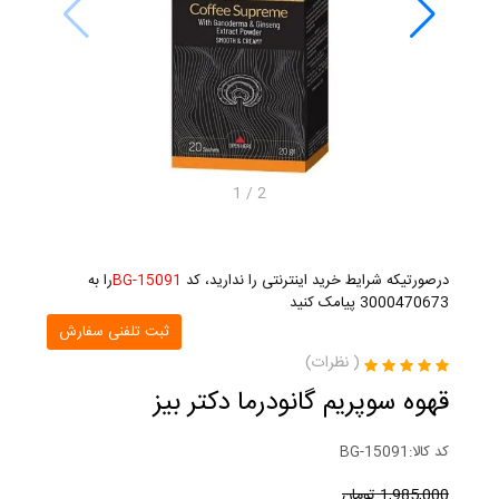
1
/
2
درصورتیکه شرایط خرید اینترنتی را ندارید، کد
BG-15091
را به
3000470673 پیامک کنید
ثبت تلفنی سفارش
(
نظرات)
قهوه سوپریم گانودرما دکتر بیز
کد کالا:
BG-15091
1,985,000
تومان