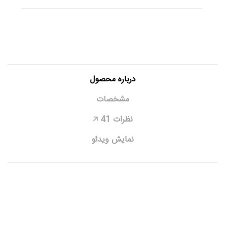
درباره محصول
مشخصات
نظرات
41
🡥
نمایش ویدئو