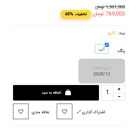
1,501,500
تومان
769,000
تومان
48% :تخفیف
برند:
گاتیو
آبی
رنگ:
تاریخ انقضا
2028/12
اضافه به سبد
اشتراک گذاری
🔗
علاقه مندی