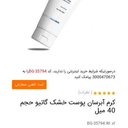
درصورتیکه شرایط خرید اینترنتی را ندارید، کد
BG-35794
را به
3000470673 پیامک کنید
ثبت تلفنی سفارش
(
نظرات)
کرم آبرسان پوست خشک گاتیو حجم
40 میل
کد کالا:
BG-35794