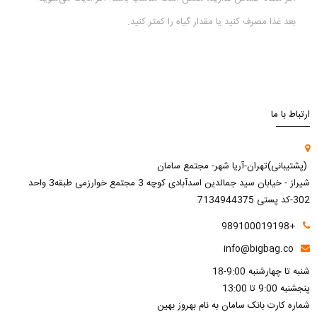
بعد غذا مصرف کنید یا مقدار گیاه را کمتر کنید.
ارتباط با ما
(پشتیبانی)تهران-آریا شهر- مجتمع سامان
شیراز - خیابان سید جمالدین اسدآبادی کوچه 3 مجتمع خوارزمی طبقه3 واحد
302-کد پستی 7134944375
+989100019198
info@bigbag.co
شنبه تا چهارشنبه 9:00-18
پنجشنبه 9:00 تا 13:00
شماره کارت بانک سامان به نام بهروز بهین