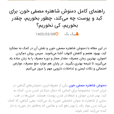
راهنمای کامل دمنوش شاهتره مصفی خون: برای
کبد و پوست چه می‌کند، چطور بخوریم، چقدر
بخوریم، کی نخوریم؟
بیگ بگ
1405/03/08
در این مقاله با دمنوش شاهتره مصفی خون و نقش آن در کمک به عملکرد
کبد، بهبود هضم و کاهش التهاب آشنا می‌شوید. سپس روش دم‌کردن
اصولی، بهترین زمان مصرف، مقدار مجاز و دوره مصرف را به زبان ساده یاد
می‌گیرید تا نتیجه بهتری بگیرید. در پایان هم موارد منع مصرف، عوارض
احتمالی و نکات ایمنی و تداخلات دارویی مهم را مرور می‌کنیم.
دمنوش شاهتره مصفی خون
یکی از معروف‌ترین دمنوش‌های گیاهی در
ایران است؛ مخصوصاً برای کسانی که دنبال سبک‌تر شدن بدن، کمک به
کبد، بهتر شدن جوش و شفاف‌تر شدن پوست هستند. خیلی‌ها در طب
سنتی از شاهتره به عنوان «مُصفی خون» یاد می‌کنند؛ یعنی گیاهی که کمک
می‌کند بدن مواد زائد را بهتر دفع کند و علائمی که به‌ظاهر «از خون» یا «از
کبد» می‌آیند کمتر شوند.