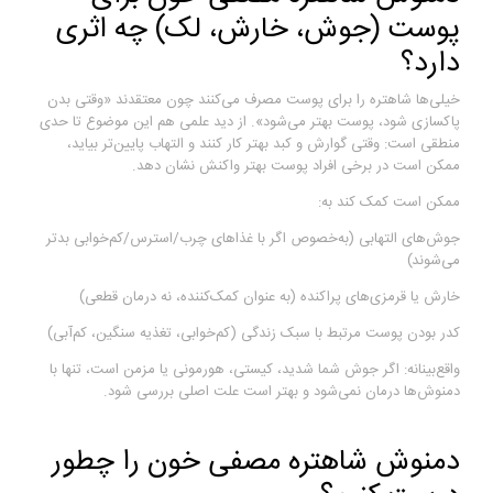
پوست (جوش، خارش، لک) چه اثری
دارد؟
خیلی‌ها شاهتره را برای پوست مصرف می‌کنند چون معتقدند «وقتی بدن
پاکسازی شود، پوست بهتر می‌شود». از دید علمی هم این موضوع تا حدی
منطقی است: وقتی گوارش و کبد بهتر کار کنند و التهاب پایین‌تر بیاید،
ممکن است در برخی افراد پوست بهتر واکنش نشان دهد.
ممکن است کمک کند به:
جوش‌های التهابی (به‌خصوص اگر با غذاهای چرب/استرس/کم‌خوابی بدتر
می‌شوند)
خارش یا قرمزی‌های پراکنده (به عنوان کمک‌کننده، نه درمان قطعی)
کدر بودن پوست مرتبط با سبک زندگی (کم‌خوابی، تغذیه سنگین، کم‌آبی)
واقع‌بینانه: اگر جوش شما شدید، کیستی، هورمونی یا مزمن است، تنها با
دمنوش‌ها درمان نمی‌شود و بهتر است علت اصلی بررسی شود.
دمنوش شاهتره مصفی خون را چطور