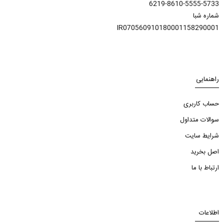
6219-8610-5555-5733
شماره شبا
IR070560910180001158290001
راهنمایی
حساب کاربری
سوالات متداول
شرایط سایت
اصل بخرید
ارتباط با ما
اطلاعات