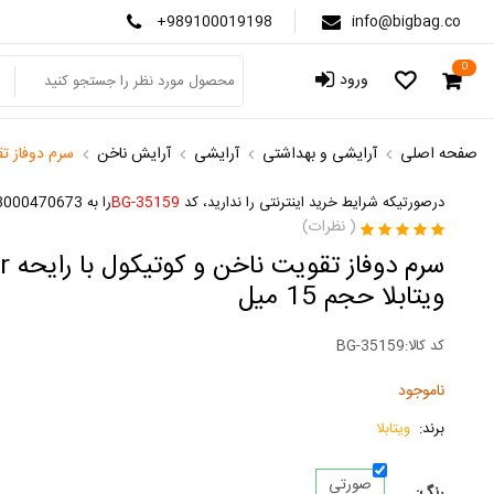
+989100019198
info@bigbag.co
0
ورود
صفحه اصلی
آرایشی و بهداشتی
آرایشی
آرایش ناخن
سرم دوفاز تقویت ناخ
درصورتیکه شرایط خرید اینترنتی را ندارید، کد
BG-35159
را به 3000470673 پیامک کنید
(
نظرات)
سرم د
ویتابلا حجم 15 میل
کد کالا:
BG-35159
ناموجود
برند:
ویتابلا
صورتی
رنگ: