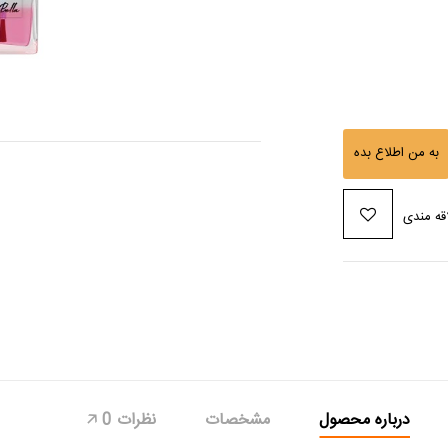
به من اطلاع بده
قه مندی
درباره محصول
مشخصات
نظرات
0
🡥