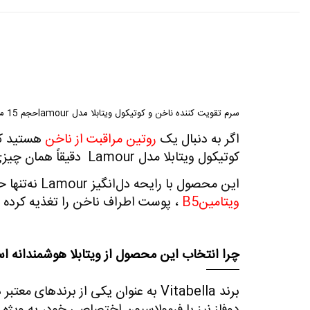
سرم تقویت کننده ناخن و کوتیکول ویتابلا مدل lamourحجم 15 میلی لیتر
اگر به دنبال یک
روتین مراقبت از ناخن‌
هستید که 
کوتیکول ویتابلا مدل
Lamour
دقیقاً همان چیزی
این محصول با رایحه دل‌انگیز
Lamour
نه‌تنها 
ویتامین
B5
، پوست اطراف ناخن را تغذیه کرده و
چرا انتخاب این محصول از ویتابلا هوشمندانه 
برند
Vitabella
به عنوان یکی از برندهای معتبر د
دوفاز نیز با فرمولاسیون اختصاصی خود، به ‌ویژ