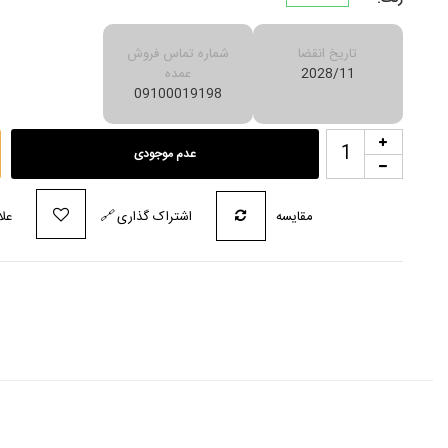
تاریخ انقضا
شماره تماس فروش
2028/11
عمده
09100019198
عدم موجودی
مقایسه
اشتراک گذاری
🔗
علا